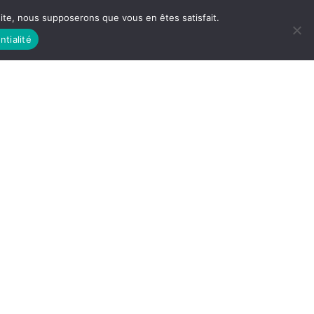
 site, nous supposerons que vous en êtes satisfait.
ntialité
 LIFE
LES RACINES