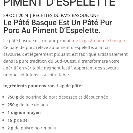
PIMENT D’ESPELETTE
29 OCT 2024
|
RECETTES DU PAYS BASQUE
,
UNE
Le Pâté Basque Est Un Pâté Pur
Porc Au Piment D’Espelette.
Le pâté basque est un pur produit
de la gastronomie basque
.
Ce pâté de porc relevé au piment d'Espelette, à la fois
savoureux et légèrement piquant, est fabriqué artisanalement
dans la pure tradition du Sud-Ouest. Il transformera votre
apéritif en véritable moment festif, apportant des saveurs
uniques et intenses à votre table.
Ingrédients pour environ 1 kg de pâté :
750 g
de poitrine de porc désossée et découennée
250 g
de foie de porc
1 oignon moyen
15 g
de sel
2 g
de poivre noir moulu