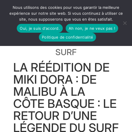
Nous utilisons des cookies pour vous garantir la meilleure
expérience sur notre site web. Si vous continuez à utiliser ce
site, nous supposerons que vous en êtes satisfait.
Oui, je suis d'accord.
Ah non, je ne veux pas !
Politique de confidentialité
SURF
LA RÉÉDITION DE
MIKI DORA : DE
MALIBU À LA
CÔTE BASQUE : LE
RETOUR D’UNE
LÉGENDE DU SURF