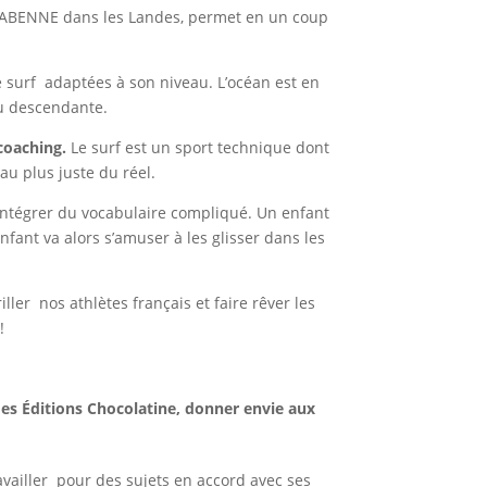
LABENNE dans les Landes, permet en un coup
 de surf adaptées à son niveau. L’océan est en
ou descendante.
fcoaching.
Le surf est un sport technique dont
 au plus juste du réel.
s intégrer du vocabulaire compliqué. Un enfant
fant va alors s’amuser à les glisser dans les
ller nos athlètes français et faire rêver les
 !
f des Éditions Chocolatine, donner envie aux
ravailler pour des sujets en accord avec ses