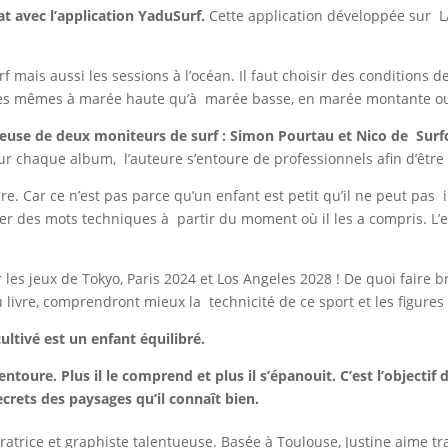
at avec l’application YaduSurf.
Cette application développée sur 
urf mais aussi les sessions à l’océan. Il faut choisir des conditions
 les mêmes à marée haute qu’à marée basse, en marée montante 
écieuse de deux moniteurs de surf : Simon Pourtau et Nico de Sur
our chaque album, l’auteure s’entoure de professionnels afin d’être
ure. Car ce n’est pas parce qu’un enfant est petit qu’il ne peut pa
r des mots techniques à partir du moment où il les a compris. L’en
 les jeux de Tokyo, Paris 2024 et Los Angeles 2028 ! De quoi faire bri
u livre, comprendront mieux la technicité de ce sport et les figures
cultivé est un enfant équilibré.
entoure. Plus il le comprend et plus il s’épanouit. C’est l’objecti
ecrets des paysages qu’il connaît bien.
tratrice et graphiste talentueuse. Basée à Toulouse, Justine aime t