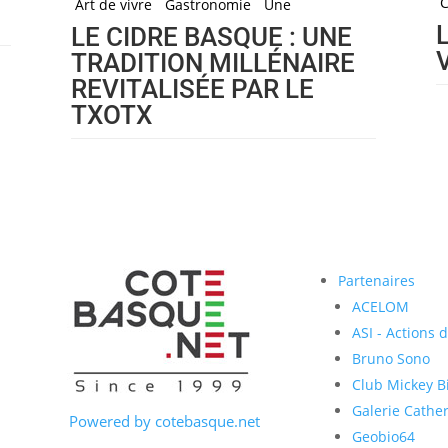
Art de vivre
Gastronomie
Une
LE CIDRE BASQUE : UNE
TRADITION MILLÉNAIRE
REVITALISÉE PAR LE
TXOTX
Partenaires
ACELOM
ASI - Actions 
Bruno Sono
Club Mickey Bi
Galerie Cather
Powered by cotebasque.net
Geobio64