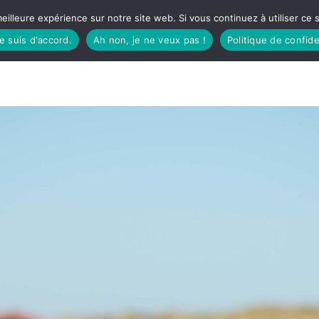
eilleure expérience sur notre site web. Si vous continuez à utiliser ce
je suis d'accord.
Ah non, je ne veux pas !
Politique de confide
TUDIO
FÊTES BASQUES
À MANGER
CÔTÉ SORTIES
GREEN