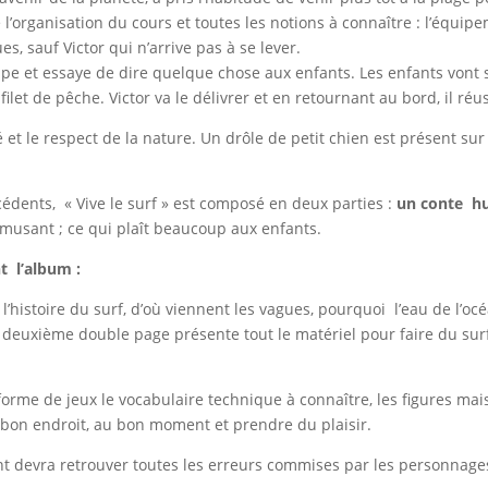
 l’organisation du cours et toutes les notions à connaître : l’équip
, sauf Victor qui n’arrive pas à se lever.
e et essaye de dire quelque chose aux enfants. Les enfants vont s
let de pêche. Victor va le délivrer et en retournant au bord, il réus
é et le respect de la nature. Un drôle de petit chien est présent s
édents, « Vive le surf » est composé en deux parties :
un conte h
musant ; ce qui plaît beaucoup aux enfants.
nt l’album :
istoire du surf, d’où viennent les vagues, pourquoi l’eau de l’océ
deuxième double page présente tout le matériel pour faire du surf
s forme de jeux le vocabulaire technique à connaître, les figures m
bon endroit, au bon moment et prendre du plaisir.
ant devra retrouver toutes les erreurs commises par les personnage