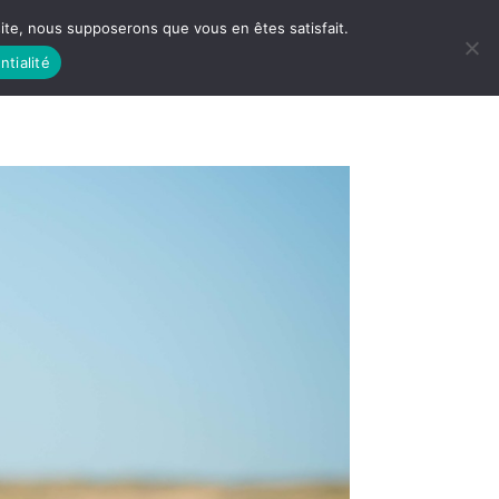
 site, nous supposerons que vous en êtes satisfait.
ntialité
 LIFE
LES RACINES