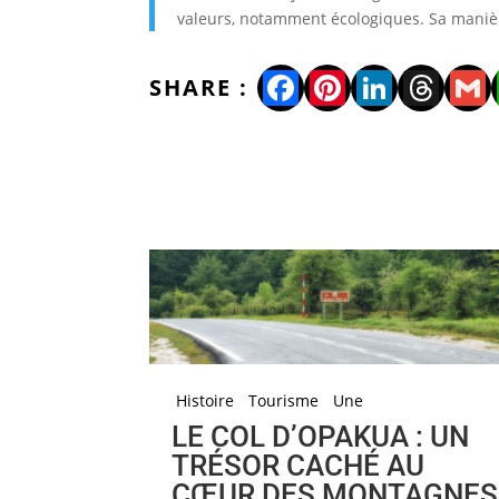
valeurs, notamment écologiques. Sa manière
Facebook
Pinterest
LinkedI
Thre
Gm
Histoire
Tourisme
Une
LE COL D’OPAKUA : UN
TRÉSOR CACHÉ AU
CŒUR DES MONTAGNES