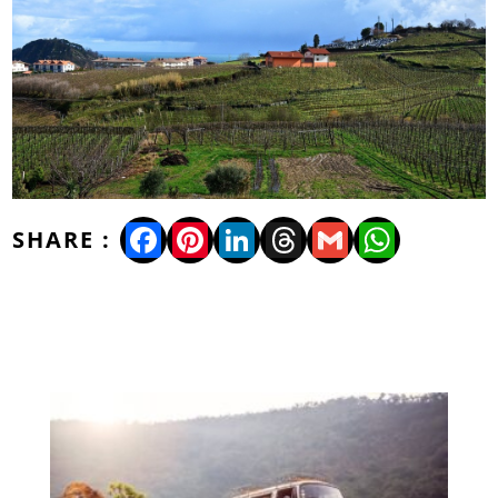
Facebook
Pinterest
LinkedIn
Threads
Gmail
WhatsA