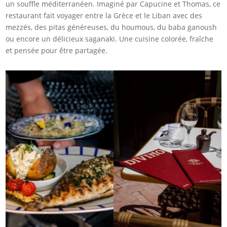
un souffle méditerranéen. Imaginé par Capucine et Thomas, ce
restaurant fait voyager entre la Grèce et le Liban avec des
mezzés, des pitas généreuses, du houmous, du baba ganoush
ou encore un délicieux saganaki. Une cuisine colorée, fraîche
et pensée pour être partagée.