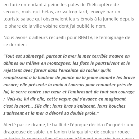
en furie entendant à peine les pales de l’hélicoptère de
secours, mais qui, hélas, arriva trop tard, envoyé par un
touriste salace qui observaient leurs émois à la jumelle depuis
le phare de la ville voisine dont j’ai oublié le nom.
Nous avons d’ailleurs recueilli pour BFMTV, le témoignage de
ce dernier :
“Tout est submergé, partout la mer la mer terrible s’ouvre en
abîmes ou s’élève en montagnes; les flots le poursuivent et le
rejettent avec fureur dans l’enceinte du rocher qu’ils
remplissent à la hauteur de pointe où la jeune amante les brave
encore; elle présente la main à Laorens pour remonter près de
lui, le serre contre son cœur et l’embrasant de tout son courage
: Vois-tu, lui dit elle, cette vague qui s’avance en mugissant
c’est la mort... Elle dit : leurs bras s’enlacent, leurs bouches
s’unissent et la mer a dévoré sa double proie.”
Alerté par ce drame, le bailli de l’époque décida d’acquérir une
dragueuse de sable, un fanion triangulaire de couleur rouge,
autorisa la construction d’un gros bâtiment pas très beau pour