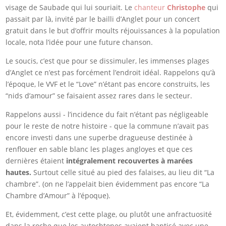
visage de Saubade qui lui souriait. Le
chanteur
Christophe
qui
passait par là, invité par le bailli d’Anglet pour un concert
gratuit dans le but d’offrir moults réjouissances à la population
locale, nota l’idée pour une future chanson.
Le soucis, c’est que pour se dissimuler, les immenses plages
d’Anglet ce n’est pas forcément l’endroit idéal. Rappelons qu’à
l’époque, le VVF et le “Love” n’étant pas encore construits, les
“nids d’amour” se faisaient assez rares dans le secteur.
Rappelons aussi - l’incidence du fait n’étant pas négligeable
pour le reste de notre histoire - que la commune n’avait pas
encore investi dans une superbe dragueuse destinée à
renflouer en sable blanc les plages angloyes et que ces
dernières étaient
intégralement recouvertes à marées
hautes.
Surtout celle situé au pied des falaises, au lieu dit “La
chambre”. (on ne l’appelait bien évidemment pas encore “La
Chambre d’Amour” à l’époque).
Et, évidemment, c’est cette plage, ou plutôt une anfractuosité
dans la roche que les autochtones avaient baptisé avec une