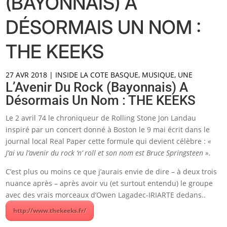
(BAYONNAIS) A
DÉSORMAIS UN NOM :
THE KEEKS
27 AVR 2018
|
INSIDE LA COTE BASQUE
,
MUSIQUE
,
UNE
L’Avenir Du Rock (bayonnais) A
Désormais Un Nom : THE KEEKS
Le 2 avril 74 le chroniqueur de Rolling Stone Jon Landau
inspiré par un concert donné à Boston le 9 mai écrit dans le
journal local Real Paper cette formule qui devient célèbre :
«
J’ai vu l’avenir du rock ‘n’ roll et son nom est Bruce Springsteen ».
C’est plus ou moins ce que j’aurais envie de dire – à deux trois
nuance après – après avoir vu (et surtout entendu) le groupe
avec des vrais morceaux d’Owen Lagadec-IRIARTE dedans..
http://www.thekeeks.fr/