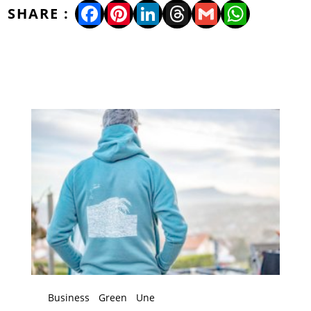
Facebook
Pinterest
LinkedIn
Threads
Gmail
WhatsA
Business
Green
Une