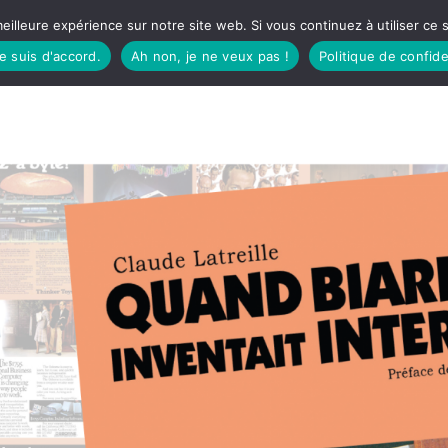
eilleure expérience sur notre site web. Si vous continuez à utiliser ce
je suis d'accord.
Ah non, je ne veux pas !
Politique de confide
TUDIO
FÊTES BASQUES
À MANGER
CÔTÉ SORTIES
GREEN