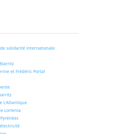
 de solidarité internationale
iarritz
rine et Frédéric Portal
pente
arritz
e L’Atlantique
e Lortenia
 Pyrénées
lectricité
tion