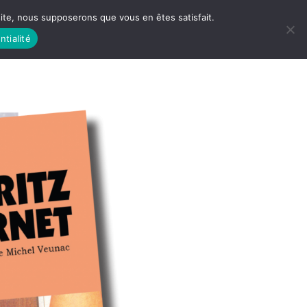
 site, nous supposerons que vous en êtes satisfait.
ntialité
 LIFE
LES RACINES