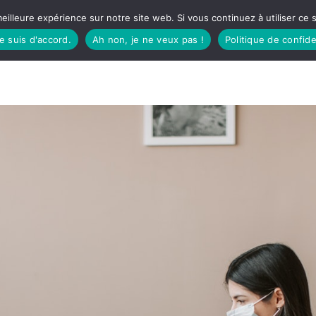
eilleure expérience sur notre site web. Si vous continuez à utiliser ce
je suis d'accord.
Ah non, je ne veux pas !
Politique de confide
TUDIO
FÊTES BASQUES
À MANGER
CÔTÉ SORTIES
GREEN