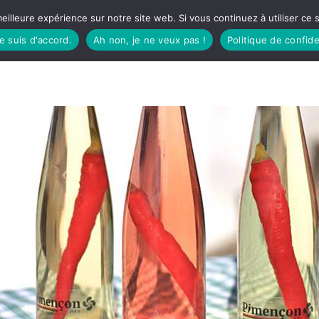
eilleure expérience sur notre site web. Si vous continuez à utiliser ce
je suis d'accord.
Ah non, je ne veux pas !
Politique de confide
TUDIO
FÊTES BASQUES
À MANGER
CÔTÉ SORTIES
GREEN