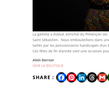
La gamme a évolué, enrichie du Pimençon sec et
Saint Sébastien. Nous embouteillons dans une 
taillés par les pensionnaires handicapés d’un
Ces fêtes de fin d’année sont une occasion pou
Alain Darroze
VOIR LA BOUTIQUE
Facebook
Pinterest
LinkedI
Thre
Gm