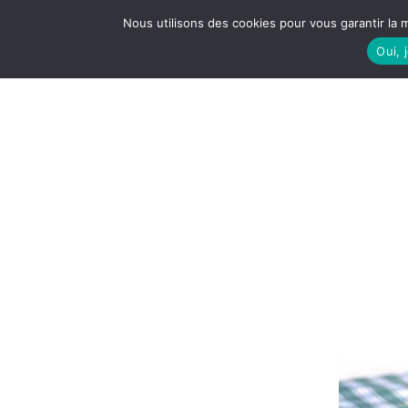
Nous utilisons des cookies pour vous garantir la m
Oui, 
LE S