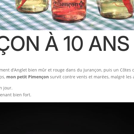
ÇON À 10 ANS 
 piment d’Anglet bien mûr et rouge dans du Jurançon, puis un Côte
mps,
mon petit Pimençon
survit contre vents et marées, malgré les
n jour.
tenant bien fort.