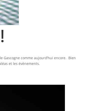
!
s de Gascogne comme aujourd’hui encore. Bien
 aléas et les évènements.