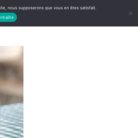
 site, nous supposerons que vous en êtes satisfait.
ntialité
 LIFE
LES RACINES