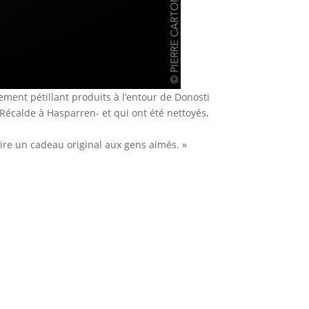
ment pétillant produits à l’entour de Donosti
Récalde à Hasparren- et qui ont été nettoyés,
aire un cadeau original aux gens aimés. »