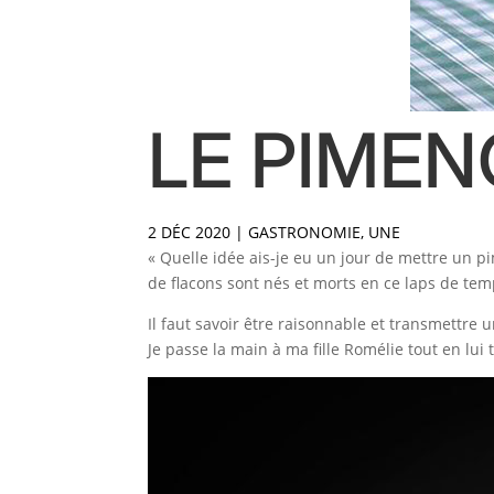
LE PIMEN
2 DÉC 2020
|
GASTRONOMIE
,
UNE
« Quelle idée ais-je eu un jour de mettre un
de flacons sont nés et morts en ce laps de te
Il faut savoir être raisonnable et transmettre u
Je passe la main à ma fille Romélie tout en lui 