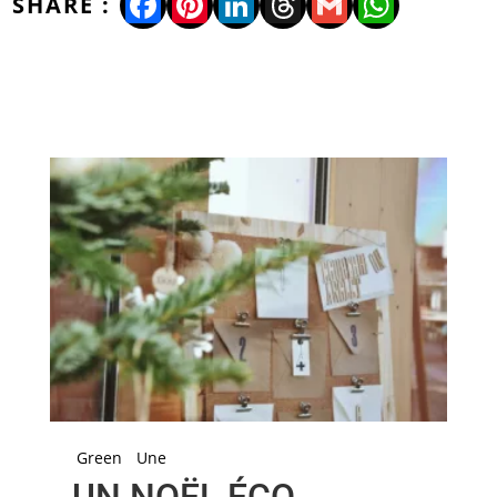
Facebook
Pinterest
LinkedIn
Threads
Gmail
WhatsA
Green
Une
UN NOËL ÉCO-