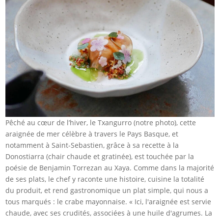
Pêché au cœur de l’hiver, le Txangurro (notre photo), cette
araignée de mer célèbre à travers le Pays Basque, et
notamment à Saint-Sebastien, grâce à sa recette à la
Donostiarra (chair chaude et gratinée), est touchée par la
poésie de Benjamin Torrezan au Xaya. Comme dans la majorité
de ses plats, le chef y raconte une histoire, cuisine la totalité
du produit, et rend gastronomique un plat simple, qui nous a
tous marqués : le crabe mayonnaise. « Ici, l'araignée est servie
chaude, avec ses crudités, associées à une huile d'agrumes. La