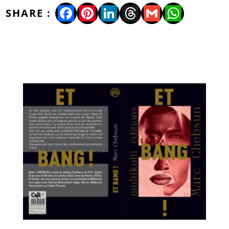
Facebook
Pinterest
LinkedIn
Threads
Gmail
WhatsA