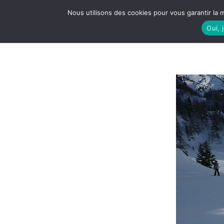
Nous utilisons des cookies pour vous garantir la m
Oui, 
LE S