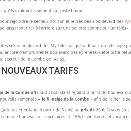
rs qu’ils évoluent aisément sur piste bleue.
our rejoindre le secteur horizon et le très beau boulevard des
Pyr
e laisseront tirer à l’arrière sur une sellette comme sur un télésk
utes sur le boulevard des Myrtilles jusqu’au départ du télésiège p
s ou encore d’emprunter le Boulevard des Pyrénées. Cette piste b
au secteur de la Combe de l’Arlas.
T NOUVEAUX TARIFS
ge de la Combe offrira
du bon ski et rejoindra la fin du boulevard 
e nouvelle remontée
« le fil neige de la Combe »
afin de rallier le s
(adultes et enfants à partir de 5 ans) au
prix de 25 €
. Si vous êtes
n semaine hors vacances scolaires et -15% le weekends et vacances 