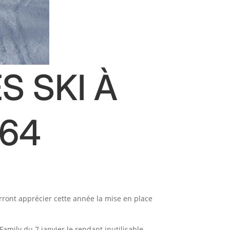
S SKI À
 64
rront apprécier cette année la mise en place
amily du 7 janvier le rendant inutilisable.