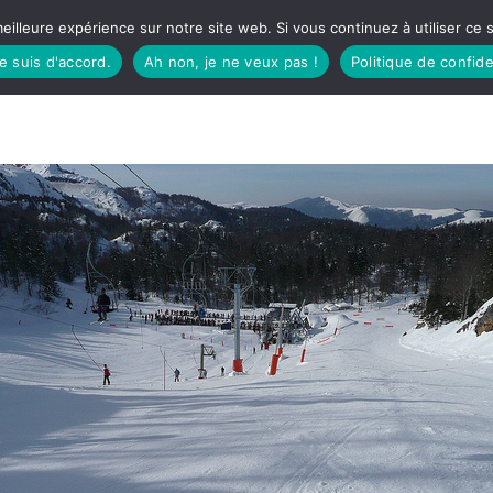
eilleure expérience sur notre site web. Si vous continuez à utiliser ce
je suis d'accord.
Ah non, je ne veux pas !
Politique de confide
TUDIO
FÊTES BASQUES
À MANGER
CÔTÉ SORTIES
GREEN