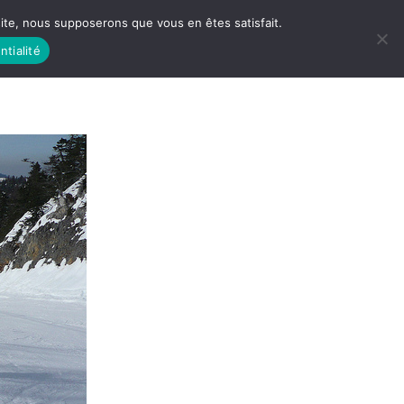
 site, nous supposerons que vous en êtes satisfait.
ntialité
 LIFE
LES RACINES