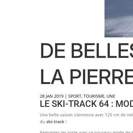
DE BELLE
LA PIERR
28 JAN 2019
|
SPORT
,
TOURISME
,
UNE
LE SKI-TRACK 64 : M
Une belle saison s’annonce avec 125 cm de neig
du
ski-track
!
Remontez les piste avec ce nouveau mode de tran