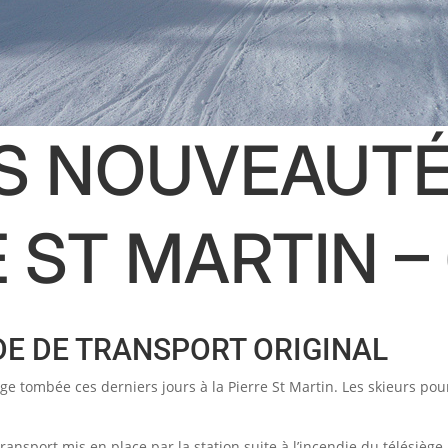
S NOUVEAUTÉ
E ST MARTIN –
ODE DE TRANSPORT ORIGINAL
e tombée ces derniers jours à la Pierre St Martin. Les skieurs pou
sport mis en place par la station suite à l’incendie du télésiège F