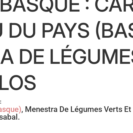
BASQUE : CA
 DU PAYS (BA
A DE LÉGUME
LLOS
E
asque)
, Menestra De Légumes Verts Et 
sabal.