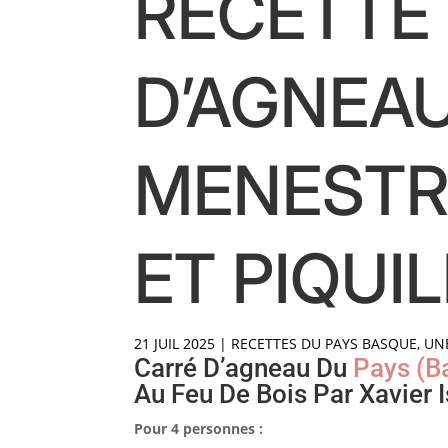
RECETTE 
D’AGNEAU
MENESTR
ET PIQUI
21 JUIL 2025
|
RECETTES DU PAYS BASQUE
,
UN
Carré D’agneau Du
Pays (b
Au Feu De Bois Par Xavier I
Pour 4 personnes :