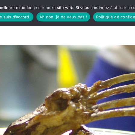
eilleure expérience sur notre site web. Si vous continuez à utiliser ce
je suis d'accord.
Ah non, je ne veux pas !
Politique de confide
TUDIO
FÊTES BASQUES
À MANGER
CÔTÉ SORTIES
GREEN