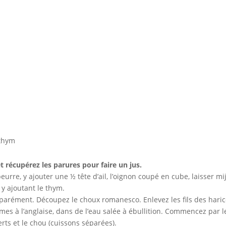
 thym
t récupérez les parures pour faire un jus.
eurre, y ajouter une ½ tête d’ail, l’oignon coupé en cube, laisser m
 y ajoutant le thym.
séparément. Découpez le choux romanesco. Enlevez les fils des haric
es à l’anglaise, dans de l’eau salée à ébullition. Commencez par les p
rts et le chou (cuissons séparées).