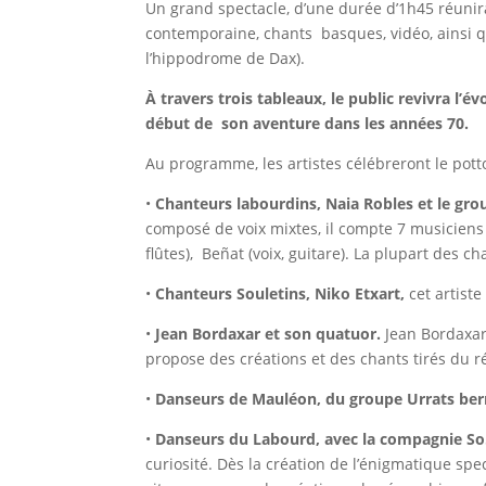
Un grand spectacle, d’une durée d’1h45 réuni
contemporaine, chants basques, vidéo, ainsi q
l’hippodrome de Dax).
À travers trois tableaux, le public revivra l’é
début de son aventure dans les années 70.
Au programme, les artistes célébreront le potto
•
Chanteurs labourdins, Naia Robles et le gr
composé de voix mixtes, il compte 7 musiciens : 
flûtes), Beñat (voix, guitare). La plupart des
•
Chanteurs Souletins, Niko Etxart,
cet artist
•
Jean Bordaxar et son quatuor.
Jean Bordaxar
propose des créations et des chants tirés du r
•
Danseurs de Mauléon, du groupe Urrats ber
•
Danseurs du Labourd, avec la compagnie So
curiosité. Dès la création de l’énigmatique sp