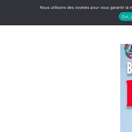
Nous utilisons des cookies pour vous garantir la m
Oui, 
LE S