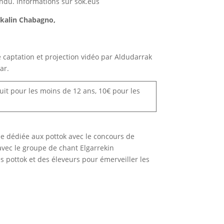
endu. Informations sur sok.eus
xkalin Chabagno,
e captation et projection vidéo par Aldudarrak
ar.
it pour les moins de 12 ans, 10€ pour les
née dédiée aux pottok avec le concours de
avec le groupe de chant Elgarrekin
 pottok et des éleveurs pour émerveiller les