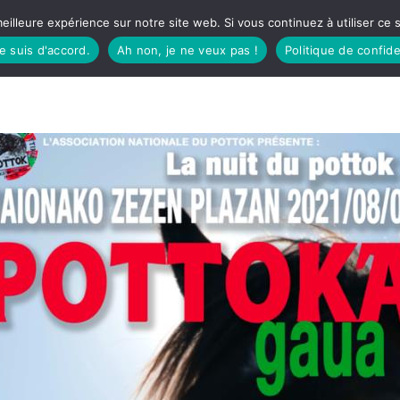
eilleure expérience sur notre site web. Si vous continuez à utiliser ce
je suis d'accord.
Ah non, je ne veux pas !
Politique de confide
TUDIO
FÊTES BASQUES
À MANGER
CÔTÉ SORTIES
GREEN