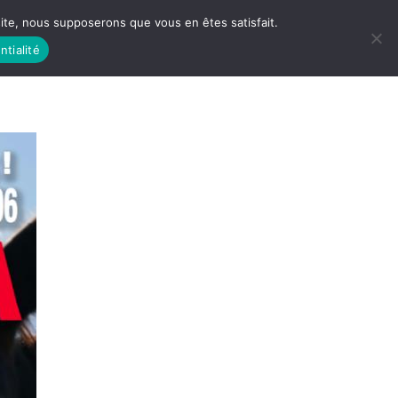
 site, nous supposerons que vous en êtes satisfait.
ntialité
 LIFE
LES RACINES