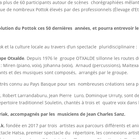
ra plus de 60 participants autour de scènes chorégraphiées mêlan
ue de nombreux Pottok élevés par des professionnels (Élevage d’Et
volution du Pottok ces 50 dernières années, et pourra entrevoir le 
k et la culture locale au travers d’un spectacle pluridisciplinaire :
oupe Otxalde
. Depuis 1976 le groupe OTXALDE sillonne les routes du
Miren (piano, voix), Johanna (voix), Arnaud (percussions), Maitexa (
 chants et des musiques sont composés, arrangés par le groupe.
e très connu au Pays Basque pour ses nombreuses créations sera p
, Robert Larrandaburu, Jean Pierre Luro, Dominque Urruty, sont de
épertoire traditionnel Souletin, chantés à trois et quatre voix da
riak, accompagnés par les musiciens de Jean Charles Sanz.
.k
, fondée en 2017 par trois artistes aux parcours différents et a
ectacle Hatsa, premier spectacle du répertoire, les connexions artis