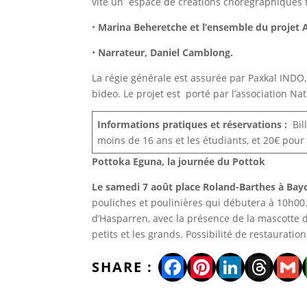
vite un espace de créations chorégraphiques f
•
Marina Beheretche et l’ensemble du projet 
•
Narrateur, Daniel Camblong.
La régie générale est assurée par Paxkal INDO,
bideo. Le projet est porté par l’association Na
Informations pratiques et réservations :
Bil
moins de 16 ans et les étudiants, et 20€ pour
Pottoka Eguna, la journée du Pottok
Le samedi 7 août place Roland-Barthes à Ba
pouliches et poulinières qui débutera à 10h00
d’Hasparren, avec la présence de la mascotte 
petits et les grands. Possibilité de restaurati
Facebook
Pinterest
LinkedI
Thre
Gm