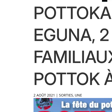
POTTOKA
EGUNA, 
FAMILIAU
POTTOK 
2 AOÛT 2021
|
SORTIES
,
UNE