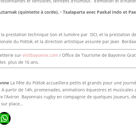
oisonnantes et sensibles, teintées d’humour, d’émotion et d’inatt
Aztarnak (quintette à corde),
•
Txalaparta avec Paxkal Indo et Pa
 la prestation technique Son et lumière par DCI, et la prestation d
tionale du Pottok, et la direction artistique assurée par Jean Bordax
letterie sur
visitbayonne.com
/ Office de Tourisme de Bayonne Gratu
 les plus de 16 ans.
yonne
La Fête du Pottok accueillera petits et grands pour une jour
. A partir de 14h, promenades, animations équestres et musicales 
de l’Aviron Bayonnais rugby en compagnie de quelques joueurs, des
on sur place…
n
ads
ail
WhatsApp