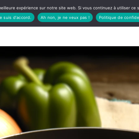
eilleure expérience sur notre site web. Si vous continuez à utiliser ce
je suis d'accord.
Ah non, je ne veux pas !
Politique de confide
TUDIO
FÊTES BASQUES
À MANGER
CÔTÉ SORTIES
GREEN