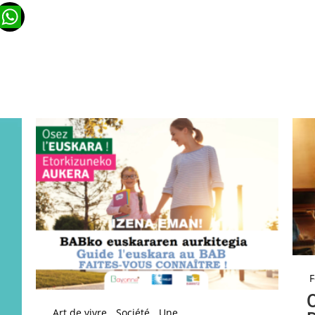
n
ads
ail
WhatsApp
F
Art de vivre
Société
Une