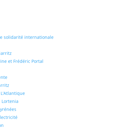
de solidarité internationale
arritz
ine et Frédéric Portal
ente
rritz
 L’Atlantique
 Lortenia
Pyrénées
ectricité
on