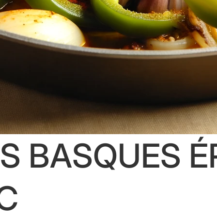
S BASQUES É
C