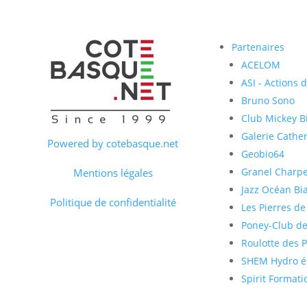
Partenaires
ACELOM
ASI - Actions 
Bruno Sono
Club Mickey Bi
Galerie Cather
Powered by cotebasque.net
Geobio64
Granel Charp
Mentions légales
Jazz Océan Bia
Politique de confidentialité
Les Pierres de
Poney-Club de
Roulotte des 
SHEM Hydro él
Spirit Formati