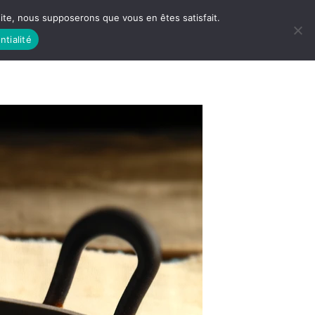
 site, nous supposerons que vous en êtes satisfait.
ntialité
 LIFE
LES RACINES