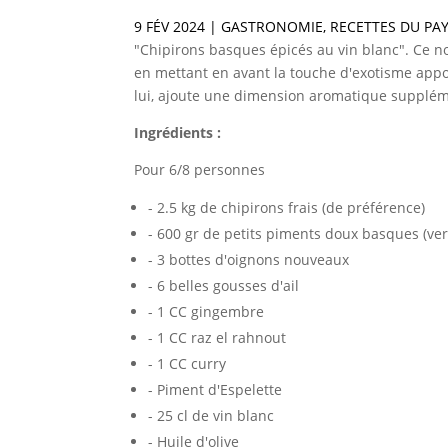
9 FÉV 2024
|
GASTRONOMIE
,
RECETTES DU PA
"Chipirons basques épicés au vin blanc". Ce n
en mettant en avant la touche d'exotisme appor
lui, ajoute une dimension aromatique suppléme
Ingrédients :
Pour 6/8 personnes
- 2.5 kg de chipirons frais (de préférence)
- 600 gr de petits piments doux basques (ver
- 3 bottes d'oignons nouveaux
- 6 belles gousses d'ail
- 1 CC gingembre
- 1 CC raz el rahnout
- 1 CC curry
- Piment d'Espelette
- 25 cl de vin blanc
- Huile d'olive