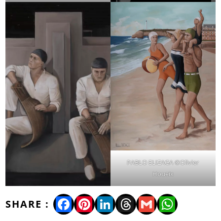
PABLO ELIZAGA ©Olivier
Houeix
Facebook
Pinterest
LinkedIn
Threads
Gmail
WhatsA