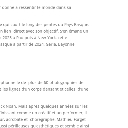
igor donne à ressentir le monde dans sa
e.
e qui court le long des pentes du Pays Basque,
en lien direct avec son objectif. S’en émane un
 2023 à Pau puis à New-York, cette
asque à partir de 2024, Geria, Bayonne
eptionnelle de plus de 60 photographies de
e les lignes d’un corps dansant et celles d’une
nick Noah. Mais après quelques années sur les
finissant comme un créatif et un performer, il
teur, acrobate et chorégraphe, Mathieu Forget
aussi périlleuses qu’esthétiques et semble ainsi