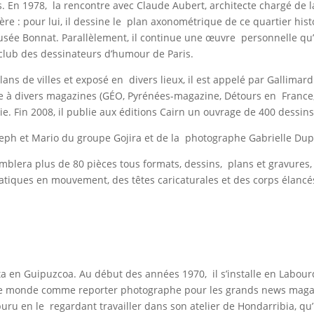
urs. En 1978, la rencontre avec Claude Aubert, architecte chargé de 
rière : pour lui, il dessine le plan axonométrique de ce quartier hi
sée Bonnat. Parallèlement, il continue une œuvre personnelle qu’
 club des dessinateurs d’humour de Paris.
lans de villes et exposé en divers lieux, il est appelé par Gallima
bore à divers magazines (GÉO, Pyrénées-magazine, Détours en France
e. Fin 2008, il publie aux éditions Cairn un ouvrage de 400 dessins
oseph et Mario du groupe Gojira et de la photographe Gabrielle Dup
lera plus de 80 pièces tous formats, dessins, plans et gravures, e
latiques en mouvement, des têtes caricaturales et des corps élanc
eta en Guipuzcoa. Au début des années 1970, il s’installe en Labour
t le monde comme reporter photographe pour les grands news magazi
buru en le regardant travailler dans son atelier de Hondarribia, qu