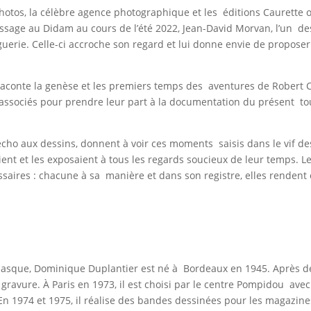
tos, la célèbre agence photographique et les éditions Caurette o
sage au Didam au cours de l’été 2022, Jean-David Morvan, l’un des 
uerie. Celle-ci accroche son regard et lui donne envie de proposer
aconte la genèse et les premiers temps des aventures de Robert C
associés pour prendre leur part à la documentation du présent to
cho aux dessins, donnent à voir ces moments saisis dans le vif de
ent et les exposaient à tous les regards soucieux de leur temps. L
ssaires : chacune à sa manière et dans son registre, elles rendent
 basque, Dominique Duplantier est né à Bordeaux en 1945. Après des 
à la gravure. À Paris en 1973, il est choisi par le centre Pompidou 
. En 1974 et 1975, il réalise des bandes dessinées pour les magazine