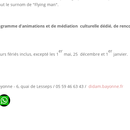
vaut le surnom de "Flying man".
gramme d’animations et de médiation culturelle dédié, de rencont
er
er
rs fériés inclus, excepté les 1
mai, 25 décembre et 1
janvier.
yonne - 6, quai de Lesseps / 05 59 46 63 43 /
didam.bayonne.fr
n
ads
ail
WhatsApp