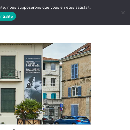
 site, nous supposerons que vous en êtes satisfait.
ntialité
 LIFE
LES RACINES