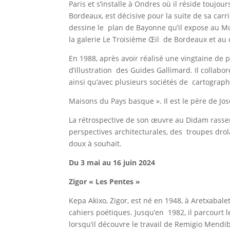
Paris et s’installe à Ondres où il réside toujo
Bordeaux, est décisive pour la suite de sa car
dessine le plan de Bayonne qu’il expose au Mu
la galerie Le Troisième Œil de Bordeaux et au
En 1988, après avoir réalisé une vingtaine de p
d’illustration des Guides Gallimard. Il colla
ainsi qu’avec plusieurs sociétés de cartographi
Maisons du Pays basque ». Il est le père de J
La rétrospective de son œuvre au Didam rassemb
perspectives architecturales, des troupes dro
doux à souhait.
Du 3 mai au 16 juin 2024
Zigor « Les Pentes »
Kepa Akixo, Zigor, est né en 1948, à Aretxabal
cahiers poétiques. Jusqu’en 1982, il parcour
lorsqu’il découvre le travail de Remigio Mendi