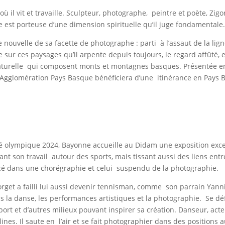
tz où il vit et travaille. Sculpteur, photographe, peintre et poète, Z
 est porteuse d’une dimension spirituelle qu’il juge fondamental
ouvelle de sa facette de photographe : parti à l’assaut de la lign
 sur ces paysages qu’il arpente depuis toujours, le regard affûté, 
naturelle qui composent monts et montagnes basques. Présentée en
Agglomération Pays Basque bénéficiera d’une itinérance en Pays B
té olympique 2024, Bayonne accueille au Didam une exposition exc
ant son travail autour des sports, mais tissant aussi des liens entr
ancé dans une chorégraphie et celui suspendu de la photographie.
Forget a failli lui aussi devenir tennisman, comme son parrain Yan
ans la danse, les performances artistiques et la photographie. Se dé
sport et d’autres milieux pouvant inspirer sa création. Danseur, ac
lines. Il saute en l’air et se fait photographier dans des positions 