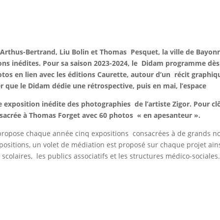
Arthus-Bertrand, Liu Bolin et Thomas Pesquet, la ville de Bayon
ons inédites. Pour sa saison 2023-2024, le Didam programme dès
 en lien avec les éditions Caurette, autour d’un récit graphiq
er que le Didam dédie une rétrospective, puis en mai, l’espace
xposition inédite des photographies de l’artiste Zigor. Pour clôt
consacrée à Thomas Forget avec 60 photos « en apesanteur ».
 propose chaque année cinq expositions consacrées à de grands no
sitions, un volet de médiation est proposé sur chaque projet ains
s scolaires, les publics associatifs et les structures médico-sociales