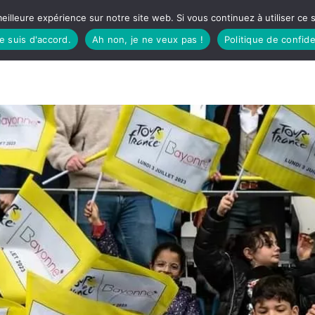
eilleure expérience sur notre site web. Si vous continuez à utiliser ce
je suis d'accord.
Ah non, je ne veux pas !
Politique de confide
TUDIO
FÊTES BASQUES
À MANGER
CÔTÉ SORTIES
GREEN