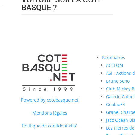
BASQUE ?
Partenaires
ACELOM
ASI - Actions 
Bruno Sono
Club Mickey Bi
Galerie Cather
Powered by cotebasque.net
Geobio64
Granel Charp
Mentions légales
Jazz Océan Bia
Politique de confidentialité
Les Pierres de