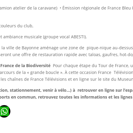
camion atelier de la caravane) • Émission régionale de France Ble
couleurs du club,
 et ambiance musicale (groupe vocal ABESTI).
 J la ville de Bayonne aménage une zone de pique-nique au-dessu
eront une offre de restauration rapide avec taloas, gaufres, hot-
 France de la Biodiversité
Pour chaque étape du Tour de France, u
rcours de la « grande boucle ». À cette occasion France Télévision 
 les chaînes de France Télévisions et en ligne sur le site du Museu
tion, stationnement, venir à vélo...) à retrouver en ligne sur l’esp
orts en commun, retrouvez toutes les informations et les lignes
n
ads
ail
WhatsApp