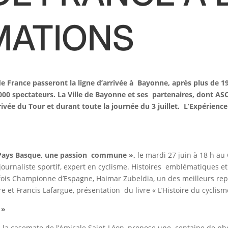
IMATIONS
de France passeront la ligne d’arrivée à Bayonne, après plus de
 000 spectateurs. La Ville de Bayonne et ses partenaires, dont A
ée du Tour et durant toute la journée du 3 juillet. L’Expérience
au Pays Basque, une passion commune »,
le mardi 27 juin à 18 h au
journaliste sportif, expert en cyclisme. Histoires emblématiques et
s fois Championne d’Espagne, Haimar Zubeldia, un des meilleurs r
re et Francis Lafargue, présentation du livre « L’Histoire du cycli
l »
t à la casemate de l’Amicale Saint-Léon, propose une centaine de ph