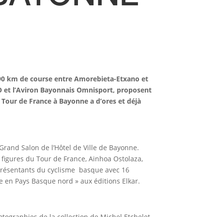
 190 km de course entre Amorebieta-Etxano et
SO et l’Aviron Bayonnais Omnisport, proposent
 Tour de France à Bayonne a d’ores et déjà
 Grand Salon de l’Hôtel de Ville de Bayonne.
 figures du Tour de France, Ainhoa Ostolaza,
eprésentants du cyclisme basque avec 16
sme en Pays Basque nord » aux éditions Elkar.
otographies de la collection de Michel Etchelet