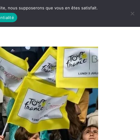
 site, nous supposerons que vous en êtes satisfait.
ntialité
 LIFE
LES RACINES