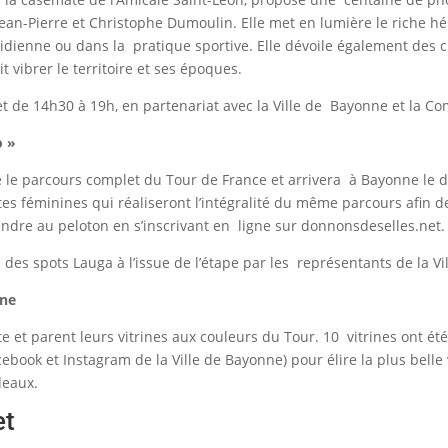
Jean-Pierre et Christophe Dumoulin. Elle met en lumière le riche h
otidienne ou dans la pratique sportive. Elle dévoile également des 
 vibrer le territoire et ses époques.
 et de 14h30 à 19h, en partenariat avec la Ville de Bayonne et la
o »
se le parcours complet du Tour de France et arrivera à Bayonne le d
tes féminines qui réaliseront l’intégralité du même parcours afin d
oindre au peloton en s’inscrivant en ligne sur donnonsdeselles.net
 des spots Lauga à l’issue de l’étape par les représentants de la Vi
rine
 et parent leurs vitrines aux couleurs du Tour. 10 vitrines ont été 
ebook et Instagram de la Ville de Bayonne) pour élire la plus belle v
cadeaux.
et