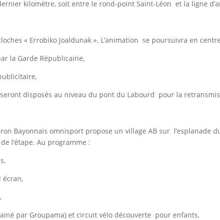
rnier kilomètre, soit entre le rond-point Saint-Léon et la ligne d’
loches « Errobiko Joaldunak ». L’animation se poursuivra en centre
par la Garde Républicaine,
ublicitaire,
ns seront disposés au niveau du pont du Labourd pour la retransmis
l’Aviron Bayonnais omnisport propose un village AB sur l’esplanade
t de l’étape. Au programme :
ns,
d écran,
t,
rrainé par Groupama) et circuit vélo découverte pour enfants,