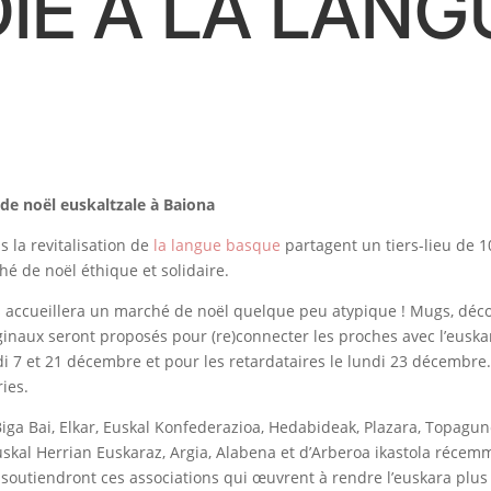
IÉ À LA LANG
 de noël euskaltzale à Baiona
s la revitalisation de
la langue basque
partagent un tiers-lieu de 1
hé de noël éthique et solidaire.
s accueillera un marché de noël quelque peu atypique ! Mugs, déco, 
naux seront proposés pour (re)connecter les proches avec l’euskar
di 7 et 21 décembre et pour les retardataires le lundi 23 décembre.
ies.
, Biga Bai, Elkar, Euskal Konfederazioa, Hedabideak, Plazara, Topagun
Euskal Herrian Euskaraz, Argia, Alabena et d’Arberoa ikastola récem
 soutiendront ces associations qui œuvrent à rendre l’euskara plus