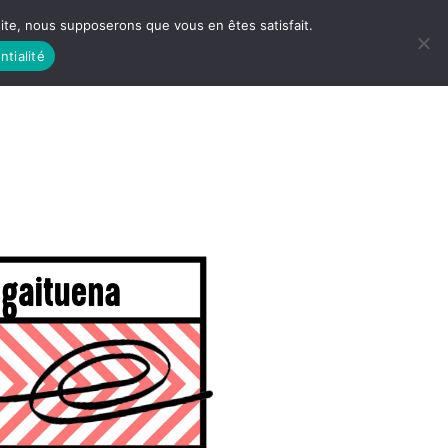
 site, nous supposerons que vous en êtes satisfait.
ntialité
 LIFE
LES RACINES