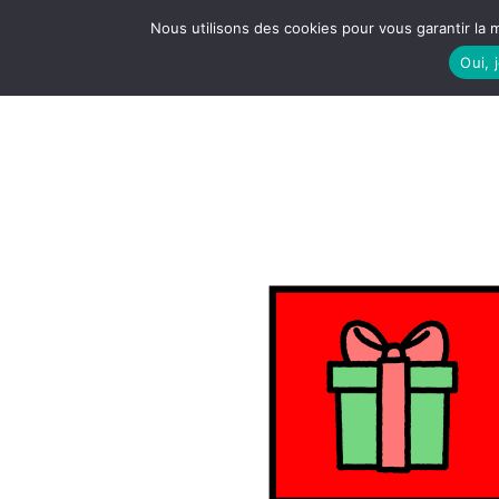
Nous utilisons des cookies pour vous garantir la m
Oui, 
LE S