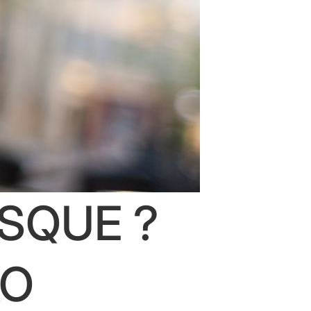
ASQUE ?
KO