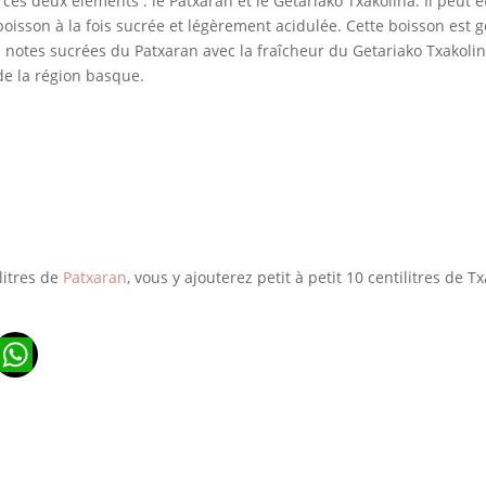
ces deux éléments : le Patxaran et le Getariako Txakolina. Il peut
oisson à la fois sucrée et légèrement acidulée. Cette boisson est g
notes sucrées du Patxaran avec la fraîcheur du Getariako Txakolina
 de la région basque.
a
litres de
Patxaran
, vous y ajouterez petit à petit 10 centilitres de 
n
ads
ail
WhatsApp