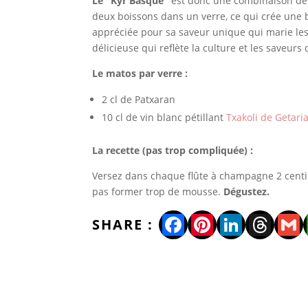
Le "Kyr Basque"
est donc une combinaison de 
deux boissons dans un verre, ce qui crée une b
appréciée pour sa saveur unique qui marie les 
délicieuse qui reflète la culture et les saveurs
Le matos par verre :
2 cl de Patxaran
10 cl de vin blanc pétillant
Txakoli de Getari
La recette (pas trop compliquée) :
Versez dans chaque flûte à champagne 2 centi
pas former trop de mousse.
Dégustez.
Facebook
Pinterest
LinkedI
Thre
Gm