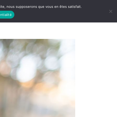
 site, nous supposerons que vous en êtes satisfait.
ntialité
 LIFE
LES RACINES