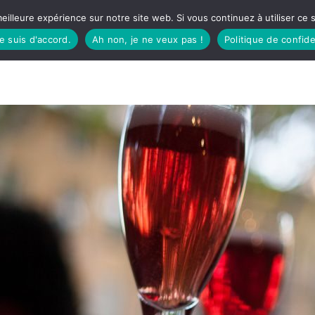
eilleure expérience sur notre site web. Si vous continuez à utiliser ce
je suis d'accord.
Ah non, je ne veux pas !
Politique de confide
TUDIO
FÊTES BASQUES
À MANGER
CÔTÉ SORTIES
GREEN