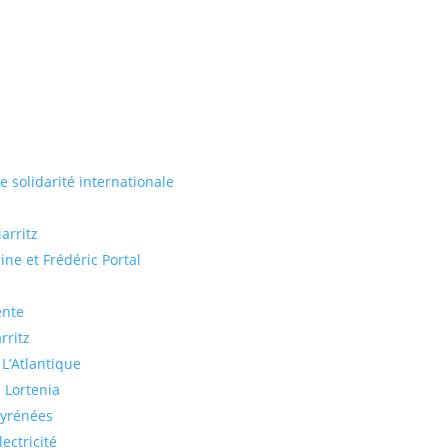
de solidarité internationale
arritz
ine et Frédéric Portal
ente
rritz
 L’Atlantique
 Lortenia
Pyrénées
ectricité