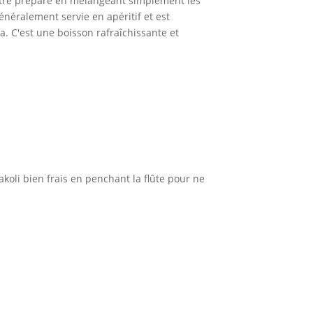
 être préparé en mélangeant simplement les
énéralement servie en apéritif et est
. C'est une boisson rafraîchissante et
Txakoli bien frais en penchant la flûte pour ne