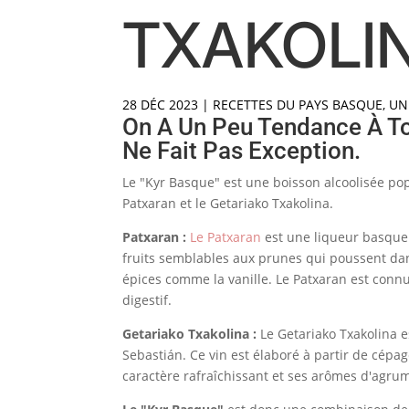
TXAKOLI
28 DÉC 2023
|
RECETTES DU PAYS BASQUE
,
UN
On A Un Peu Tendance À To
Ne Fait Pas Exception.
Le "Kyr Basque" est une boisson alcoolisée pop
Patxaran et le Getariako Txakolina.
Patxaran :
Le Patxaran
est une liqueur basque 
fruits semblables aux prunes qui poussent dan
épices comme la vanille. Le Patxaran est conn
digestif.
Getariako Txakolina :
Le Getariako Txakolina e
Sebastián. Ce vin est élaboré à partir de cépag
caractère rafraîchissant et ses arômes d'agrum