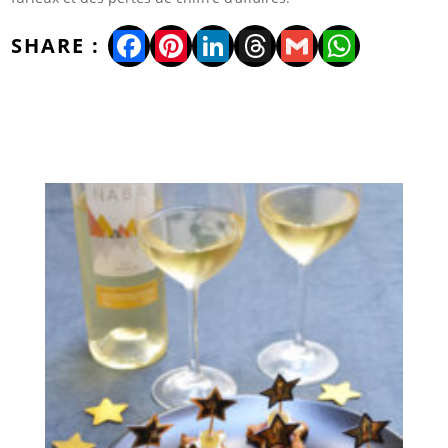
Facebook
Pinterest
LinkedIn
Threads
Gmail
WhatsA