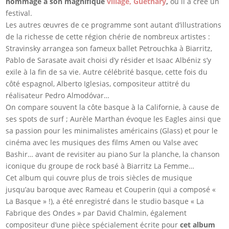
hommage à son magnifique
village, Guéthary
,
où il a créé un
festival.
Les autres œuvres de ce programme sont autant d’illustrations
de la richesse de cette région chérie de nombreux artistes :
Stravinsky arrangea son fameux ballet Petrouchka à Biarritz,
Pablo de Sarasate avait choisi d’y résider et Isaac Albéniz s’y
exile à la fin de sa vie. Autre célébrité basque, cette fois du
côté espagnol, Alberto Iglesias, compositeur attitré du
réalisateur Pedro Almodóvar…
On compare souvent la côte basque à la Californie, à cause de
ses spots de surf ; Aurèle Marthan évoque les Eagles ainsi que
sa passion pour les minimalistes américains (Glass) et pour le
cinéma avec les musiques des films Amen ou Valse avec
Bashir… avant de revisiter au piano Sur la planche, la chanson
iconique du groupe de rock basé à Biarritz La Femme…
Cet album qui couvre plus de trois siècles de musique
jusqu’au baroque avec Rameau et Couperin (qui a composé «
La Basque » !), a été enregistré dans le studio basque « La
Fabrique des Ondes » par David Chalmin, également
compositeur d’une pièce spécialement écrite pour
cet album