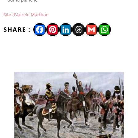
Site d'Aurèle Marthan
Facebook
Pinterest
LinkedIn
Threads
Gmail
WhatsA