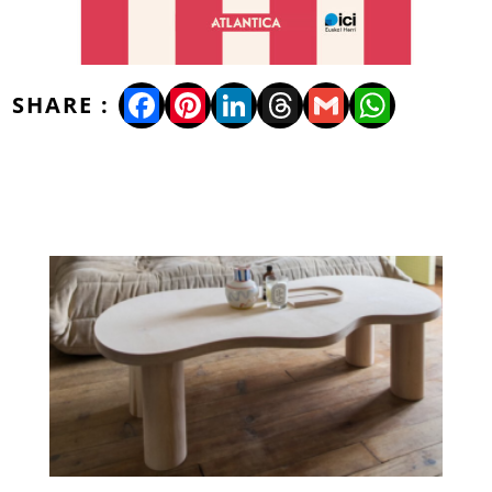
Facebook
Pinterest
LinkedIn
Threads
Gmail
WhatsA