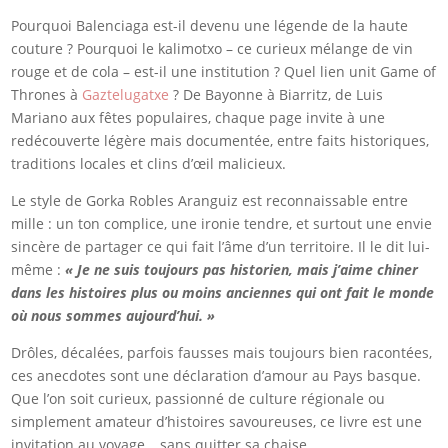
Pourquoi Balenciaga est-il devenu une légende de la haute
couture ? Pourquoi le kalimotxo – ce curieux mélange de vin
rouge et de cola – est-il une institution ? Quel lien unit Game of
Thrones à
Gaztelugatxe
? De Bayonne à Biarritz, de Luis
Mariano aux fêtes populaires, chaque page invite à une
redécouverte légère mais documentée, entre faits historiques,
traditions locales et clins d’œil malicieux.
Le style de Gorka Robles Aranguiz est reconnaissable entre
mille : un ton complice, une ironie tendre, et surtout une envie
sincère de partager ce qui fait l’âme d’un territoire. Il le dit lui-
même :
« Je ne suis toujours pas historien, mais j’aime chiner
dans les histoires plus ou moins anciennes qui ont fait le monde
où nous sommes aujourd’hui. »
Drôles, décalées, parfois fausses mais toujours bien racontées,
ces anecdotes sont une déclaration d’amour au Pays basque.
Que l’on soit curieux, passionné de culture régionale ou
simplement amateur d’histoires savoureuses, ce livre est une
invitation au voyage… sans quitter sa chaise.