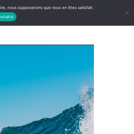
 site, nous supposerons que vous en êtes satisfait.
ntialité
 LIFE
LES RACINES