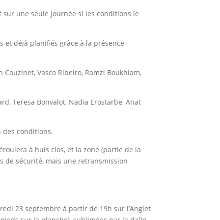
 sur une seule journée si les conditions le
s et déjà planifiés grâce à la présence
nn Couzinet, Vasco Ribeiro, Ramzi Boukhiam,
ard, Teresa Bonvalot, Nadia Erostarbe, Anat
 des conditions.
oulera à huis clos, et la zone (partie de la
es de sécurité, mais une retransmission
credi 23 septembre à partir de 19h sur l’Anglet
pieds sur la planche), sublimées par la dalle