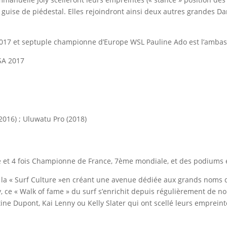
n guise de piédestal. Elles rejoindront ainsi deux autres grandes 
7 et septuple championne d’Europe WSL Pauline Ado est l’ambass
SA 2017
 (2016) ; Uluwatu Pro (2018)
e et 4 fois Championne de France, 7ème mondiale, et des podium
 de la « Surf Culture »en créant une avenue dédiée aux grands nom
 ce « Walk of fame » du surf s’enrichit depuis régulièrement de 
Justine Dupont, Kai Lenny ou Kelly Slater qui ont scellé leurs empre