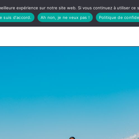
eilleure expérience sur notre site web. Si vous continuez à utiliser ce
je suis d'accord.
Ah non, je ne veux pas !
Politique de confide
TUDIO
FÊTES BASQUES
À MANGER
CÔTÉ SORTIES
GREEN