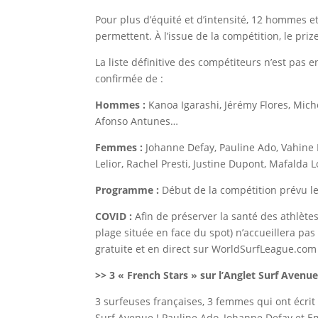
Pour plus d’équité et d’intensité, 12 hommes e
permettent. À l’issue de la compétition, le pr
La liste définitive des compétiteurs n’est pas 
confirmée de :
Hommes :
Kanoa Igarashi, Jérémy Flores, Mich
Afonso Antunes…
Femmes :
Johanne Defay, Pauline Ado, Vahine 
Lelior, Rachel Presti, Justine Dupont, Mafalda 
Programme :
Début de la compétition prévu le
COVID :
Afin de préserver la santé des athlètes
plage située en face du spot) n’accueillera pa
gratuite et en direct sur WorldSurfLeague.co
>> 3 « French Stars » sur l’Anglet Surf Avenu
3 surfeuses françaises, 3 femmes qui ont écrit 
Surf Avenue ! Pauline Ado, Johanne Defay et Em