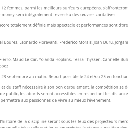
t 12 femmes, parmi les meilleurs surfeurs européens, s’affronteront
ize money sera intégralement reversé à des œuvres caritatives.
encore totalement définie mais spectacle et performances sont d’ore
el Bourez, Leonardo Fioravanti, Frederico Morais, Joan Duru, Jorga
Fierro, Maud Le Car, Yolanda Hopkins, Tessa Thyssen, Cannelle Bul
Lopez
 23 septembre au matin. Report possible le 24 et/ou 25 en fonction
 et du staff nécessaire à son bon déroulement, la compétition se dér
s de public, les abords seront accessibles en respectant les distanc
m permettra aux passionnés de vivre au mieux l’évènement.
e
l’histoire de la discipline seront sous les feux des projecteurs mer
manuelle Joly scelleront leurs empreintes (« stance » position des 