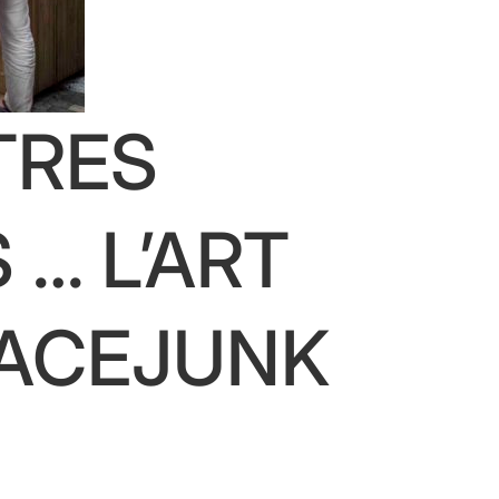
TRES
 … L’ART
SPACEJUNK