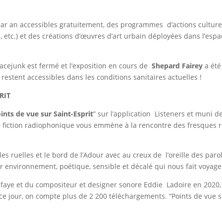
 par an accessibles gratuitement, des programmes d’actions culturell
s, etc.) et des créations d’œuvres d’art urbain déployées dans l’esp
pacejunk est fermé et l’exposition en cours de
Shepard Fairey
a ét
 restent accessibles dans les conditions sanitaires actuelles !
RIT
ints de vue sur Saint-Esprit
” sur l’application Listeners et muni 
e fiction radiophonique vous emmène à la rencontre des fresques ré
s ruelles et le bord de l’Adour avec au creux de l’oreille des paroles
r environnement, poétique, sensible et décalé qui nous fait voyage
efaye et du compositeur et designer sonore Eddie Ladoire en 2020, 
 ce jour, on compte plus de 2 200 téléchargements. “Points de vue su