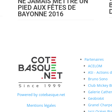
NE JAMAIS METTRE UN
PIED AUX FÊTES DE
BAYONNE 2016
Partenaires
ACELOM
ASI - Actions 
Bruno Sono
Club Mickey Bi
Galerie Cather
Powered by cotebasque.net
Geobio64
Granel Charp
Mentions légales
Jazz Océan Bia