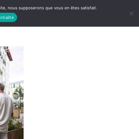
 site, nous supposerons que vous en êtes satisfait.
ntialité
 LIFE
LES RACINES