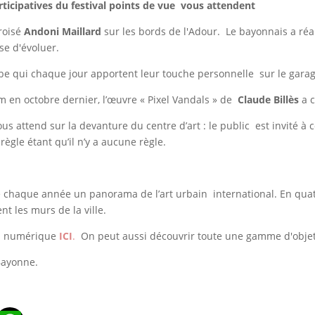
cipatives du festival points de vue
vous attendent
roisé
Andoni Maillard
sur les bords de l'Adour. Le bayonnais a réa
sse d'évoluer.
rbe qui chaque jour apportent leur touche personnelle sur le garag
m en octobre dernier, l’œuvre « Pixel Vandals » de
Claude Billès
a 
s attend sur la devanture du centre d’art : le public est invité à co
règle étant qu’il n’y a aucune règle.
ose chaque année un panorama de l’art urbain international. En qua
nt les murs de la ville.
ion numérique
ICI
.
On peut aussi découvrir toute une gamme d'obje
e Bayonne.