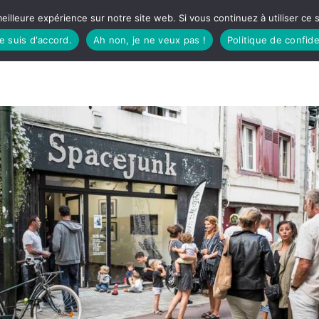
eilleure expérience sur notre site web. Si vous continuez à utiliser ce
je suis d'accord.
Ah non, je ne veux pas !
Politique de confide
TUDIO
FÊTES BASQUES
À MANGER
CÔTÉ SORTIES
GREEN