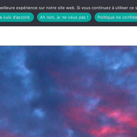
eilleure expérience sur notre site web. Si vous continuez à utiliser ce
je suis d'accord.
Ah non, je ne veux pas !
Politique de confide
TUDIO
FÊTES BASQUES
À MANGER
CÔTÉ SORTIES
GREEN