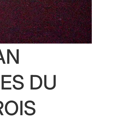
AN
LES DU
ROIS