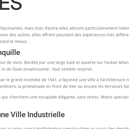
ES
fascinantes, mais trois d’entre elles attirent particulièrement l’atte
unes des autres, elles offrent pourtant des expériences très diff
spond le mieux.
nquille
 de vivre. Bordée par une large baie et ouverte sur l’océan Atlant
 ni de foule envahissante : tout semble respirer.
r le grand incendie de 1941, a façonné une ville à l’architectur
rdinero, la promenade en front de mer ou encore les terrasses face 
ux qui cherchent une escapade élégante, sans stress. Moins spectac
ne Ville Industrielle
bao a connu une transformation spectaculaire au cours des dernière