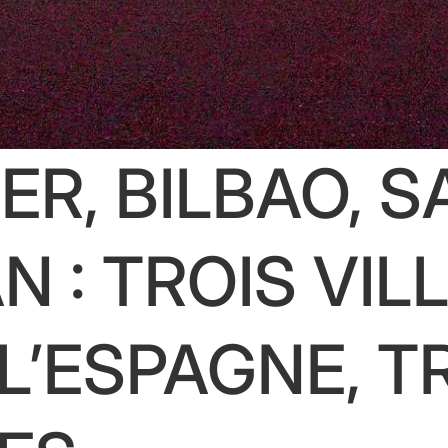
R, BILBAO, S
N : TROIS VIL
L’ESPAGNE, T