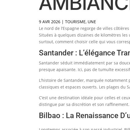
AMBIANC
9 AVR 2026
|
TOURISME
,
UNE
Le nord de l’Espagne regorge de villes côtières 
Situées à quelques dizaines de kilomètres les 
surtout, comment choisir celle qui vous corre
Santander : L’élégance Tra
Santander séduit immédiatement par sa douceur
presque apaisante. Ici, pas de tumulte excessif
L’histoire de Santander, marquée notamment pa
classiques et espaces ouverts. Les plages du Sa
C’est une destination idéale pour celles et ce
distingue par sa discrétion et son raffinement.
Bilbao : La Renaissance D’u
Longtemps associée à son passé industriel, Bil