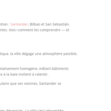
ntion :
Santander
, Bilbao et San Sebastián.
érentes. Voici comment les comprendre — et
ique, la ville dégage une atmosphère paisible,
e relativement homogène, mêlant bâtiments
à la baie invitent à ralentir.
ulaire que ses voisines, Santander se
s décennies. La ville s’est réinventée,