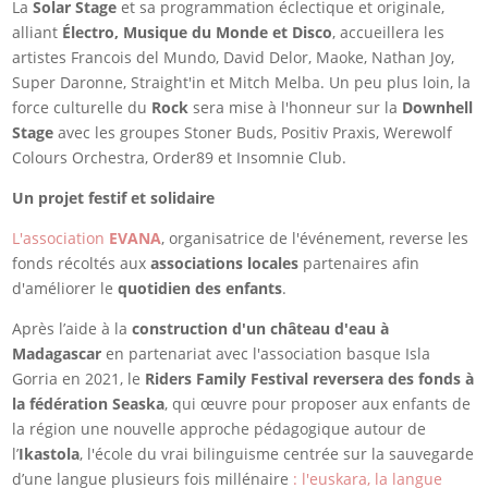
La
Solar Stage
et sa programmation éclectique et originale,
alliant
Électro, Musique du Monde et Disco
, accueillera les
artistes Francois del Mundo, David Delor, Maoke, Nathan Joy,
Super Daronne, Straight'in et Mitch Melba. Un peu plus loin, la
force culturelle du
Rock
sera mise à l'honneur sur la
Downhell
Stage
avec les groupes Stoner Buds, Positiv Praxis, Werewolf
Colours Orchestra, Order89 et Insomnie Club.
Un projet festif et solidaire
L'association
EVANA
, organisatrice de l'événement, reverse les
fonds récoltés aux
associations locales
partenaires afin
d'améliorer le
quotidien des enfants
.
Après l’aide à la
construction d'un château d'eau à
Madagascar
en partenariat avec l'association basque Isla
Gorria en 2021, le
Riders Family Festival reversera des fonds à
la fédération Seaska
, qui œuvre pour proposer aux enfants de
la région une nouvelle approche pédagogique autour de
l’
Ikastola
, l'école du vrai bilinguisme centrée sur la sauvegarde
d’une langue plusieurs fois millénaire
: l'euskara, la langue