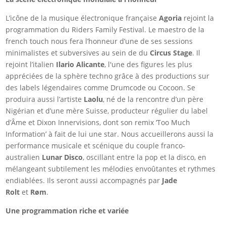
L’icône de la musique électronique française
Agoria
rejoint la
programmation du Riders Family Festival. Le maestro de la
french touch nous fera l’honneur d’une de ses sessions
minimalistes et subversives au sein de du
Circus Stage
. Il
rejoint l’italien
Ilario Alicante
, l'une des figures les plus
appréciées de la sphère techno grâce à des productions sur
des labels légendaires comme Drumcode ou Cocoon. Se
produira aussi l’artiste
Laolu
, né de la rencontre d’un père
Nigérian et d’une mère Suisse, producteur régulier du label
d’Âme et Dixon Innervisions, dont son remix ‘Too Much
Information’ à fait de lui une star. Nous accueillerons aussi la
performance musicale et scénique du couple franco-
australien
Lunar Disco
, oscillant entre la pop et la disco, en
mélangeant subtilement les mélodies envoûtantes et rythmes
endiablées. Ils seront aussi accompagnés par
Jade
Rolt
et
Røm
.
Une programmation riche et variée