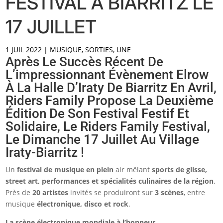
FESTIVAL À BIARRITZ LE
17 JUILLET
1 JUIL 2022
|
MUSIQUE
,
SORTIES
,
UNE
Après Le Succès Récent De
L’impressionnant Évènement Elrow
À La Halle D’Iraty De Biarritz En Avril,
Riders Family Propose La Deuxième
Édition De Son Festival Festif Et
Solidaire, Le Riders Family Festival,
Le Dimanche 17 Juillet Au Village
Iraty-Biarritz !
Un
festival de musique en plein
air mêlant
sports de glisse,
street art, performances et spécialités culinaires de la région
.
Près de
20 artistes
invités se produiront sur
3 scènes
, entre
musique
électronique, disco et rock
.
La scène électronique mondiale à l’honneur