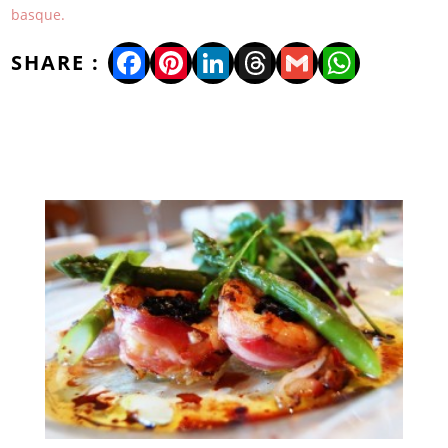
basque.
Facebook
Pinterest
LinkedIn
Threads
Gmail
WhatsA