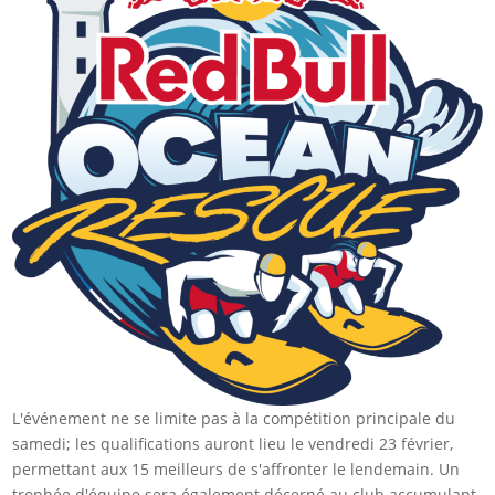
L'événement ne se limite pas à la compétition principale du
samedi; les qualifications auront lieu le vendredi 23 février,
permettant aux 15 meilleurs de s'affronter le lendemain. Un
trophée d'équipe sera également décerné au club accumulant