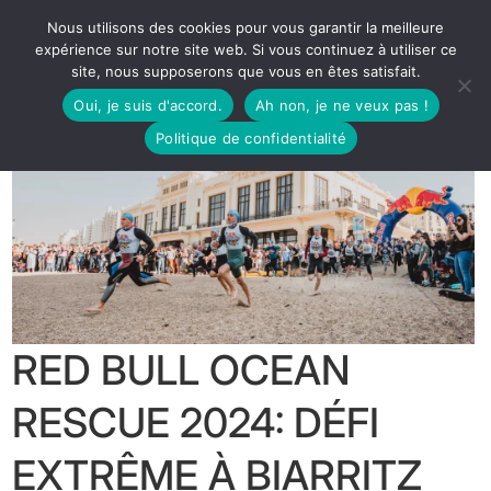
Nous utilisons des cookies pour vous garantir la meilleure
expérience sur notre site web. Si vous continuez à utiliser ce
site, nous supposerons que vous en êtes satisfait.
Oui, je suis d'accord.
Ah non, je ne veux pas !
Politique de confidentialité
RED BULL OCEAN
RESCUE 2024: DÉFI
EXTRÊME À BIARRITZ