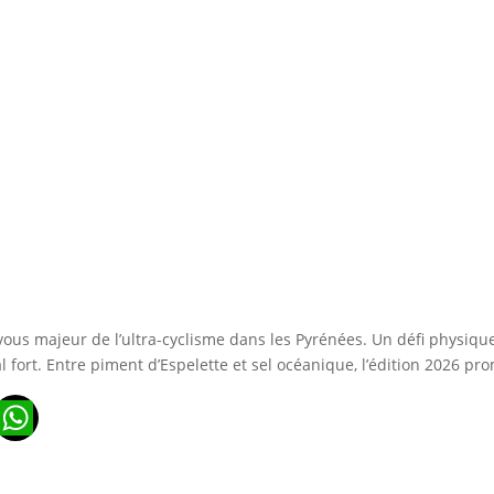
s majeur de l’ultra-cyclisme dans les Pyrénées. Un défi physiqu
ort. Entre piment d’Espelette et sel océanique, l’édition 2026 pro
n
ads
ail
WhatsApp