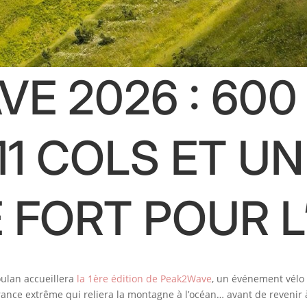
E 2026 : 600
11 COLS ET UN
 FORT POUR L
Soulan accueillera
la 1ère édition de Peak2Wave
, un événement vélo 
urance extrême qui reliera la montagne à l’océan… avant de reveni