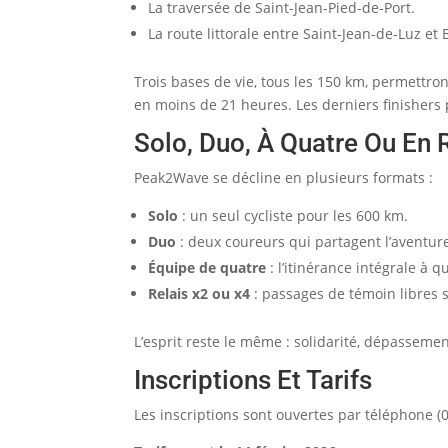
La traversée de Saint-Jean-Pied-de-Port.
La route littorale entre Saint-Jean-de-Luz et B
Trois bases de vie, tous les 150 km, permettro
en moins de 21 heures. Les derniers finishers p
Solo, Duo, À Quatre Ou En 
Peak2Wave se décline en plusieurs formats :
Solo
: un seul cycliste pour les 600 km.
Duo
: deux coureurs qui partagent l’aventure
Équipe de quatre
: l’itinérance intégrale à q
Relais x2 ou x4
: passages de témoin libres s
L’esprit reste le même : solidarité, dépassement 
Inscriptions Et Tarifs
Les inscriptions sont ouvertes par téléphone (0