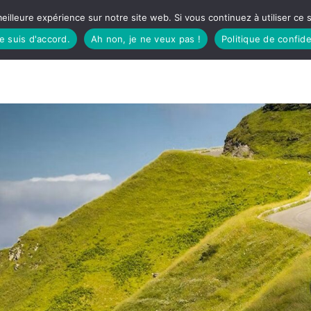
eilleure expérience sur notre site web. Si vous continuez à utiliser ce
je suis d'accord.
Ah non, je ne veux pas !
Politique de confide
TUDIO
FÊTES BASQUES
À MANGER
CÔTÉ SORTIES
GREEN