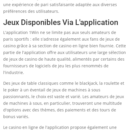
une expérience de pari satisfaisante adaptée aux diverses
préférences des utilisateurs.
Jeux Disponibles Via L'application
L'application 1Win ne se limite pas aux seuls amateurs de
paris sportifs : elle s'adresse également aux fans de jeux de
casino grâce à sa section de casino en ligne bien fournie. Cette
partie de l'application offre aux utilisateurs une large sélection
de jeux de casino de haute qualité, alimentés par certains des
fournisseurs de logiciels de jeu les plus renommés de
l'industrie.
Des jeux de table classiques comme le blackjack, la roulette et
le poker à un éventail de jeux de machines à sous
passionnants, le choix est vaste et varié. Les amateurs de jeux
de machines à sous, en particulier, trouveront une multitude
d'options avec des thèmes, des paiements et des tours de
bonus variés.
Le casino en ligne de l'application propose également une