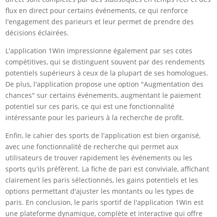
flux en direct pour certains événements, ce qui renforce
l'engagement des parieurs et leur permet de prendre des
décisions éclairées.
L'application 1Win impressionne également par ses cotes
compétitives, qui se distinguent souvent par des rendements
potentiels supérieurs à ceux de la plupart de ses homologues.
De plus, l'application propose une option "Augmentation des
chances" sur certains événements, augmentant le paiement
potentiel sur ces paris, ce qui est une fonctionnalité
intéressante pour les parieurs à la recherche de profit.
Enfin, le cahier des sports de l'application est bien organisé,
avec une fonctionnalité de recherche qui permet aux
utilisateurs de trouver rapidement les événements ou les
sports qu'ils préfèrent. La fiche de pari est conviviale, affichant
clairement les paris sélectionnés, les gains potentiels et les
options permettant d'ajuster les montants ou les types de
paris. En conclusion, le paris sportif de l'application 1Win est
une plateforme dynamique, complète et interactive qui offre