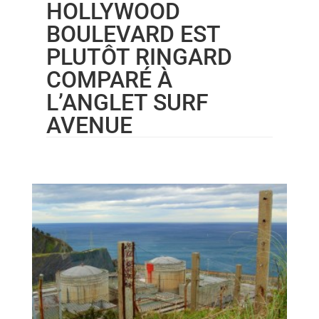
HOLLYWOOD
BOULEVARD EST
PLUTÔT RINGARD
COMPARÉ À
L’ANGLET SURF
AVENUE