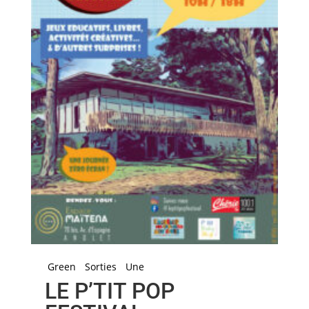
Green
Sorties
Une
LE P’TIT POP