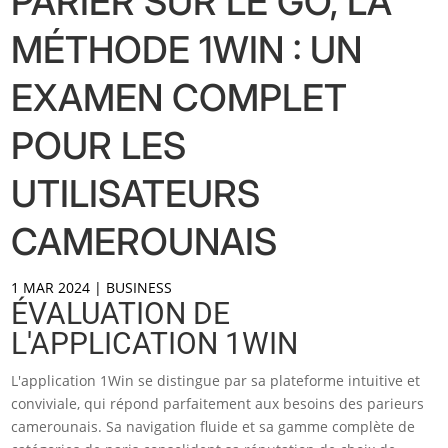
PARIER SUR LE GO, LA
MÉTHODE 1WIN : UN
EXAMEN COMPLET
POUR LES
UTILISATEURS
CAMEROUNAIS
1 MAR 2024
|
BUSINESS
ÉVALUATION DE
L'APPLICATION 1WIN
L'application 1Win se distingue par sa plateforme intuitive et
conviviale, qui répond parfaitement aux besoins des parieurs
camerounais. Sa navigation fluide et sa gamme complète de