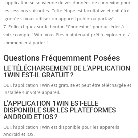
l'application se souvienne de vos données de connexion pour
les sessions suivantes. Cette étape est facultative et doit être
ignorée si vous utilisez un appareil public ou partagé.
Enfin, cliquez sur le bouton "Connexion" pour accéder à
votre compte 1Win. Vous êtes maintenant prêt à explorer et à
commencer à parier !
Questions Fréquemment Posées
LE TÉLÉCHARGEMENT DE L'APPLICATION
1WIN EST-IL GRATUIT ?
Oui, l'application 1Win est gratuite et peut être téléchargée et
installée sur votre appareil.
L'APPLICATION 1WIN EST-ELLE
DISPONIBLE SUR LES PLATEFORMES
ANDROID ET IOS ?
Oui, l'application 1Win est disponible pour les appareils
Android et iOS.