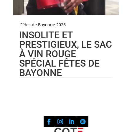
Fêtes de Bayonne 2026
INSOLITE ET
PRESTIGIEUX, LE SAC
À VIN ROUGE
SPÉCIAL FÊTES DE
BAYONNE