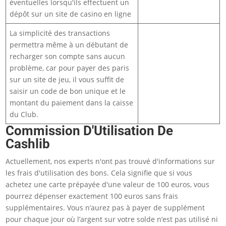
éventuelles lorsqu'ils effectuent un
dépôt sur un site de casino en ligne
La simplicité des transactions
permettra même à un débutant de
recharger son compte sans aucun
problème, car pour payer des paris
sur un site de jeu, il vous suffit de
saisir un code de bon unique et le
montant du paiement dans la caisse
du Club.
Commission D'Utilisation De
Cashlib
Actuellement, nos experts n'ont pas trouvé d'informations sur
les frais d'utilisation des bons. Cela signifie que si vous
achetez une carte prépayée d'une valeur de 100 euros, vous
pourrez dépenser exactement 100 euros sans frais
supplémentaires. Vous n’aurez pas à payer de supplément
pour chaque jour où l’argent sur votre solde n’est pas utilisé ni