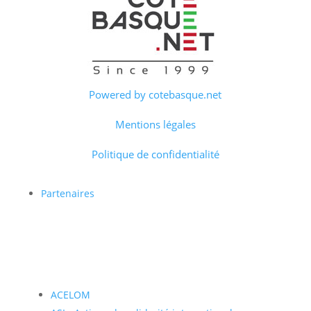
Powered by cotebasque.net
Mentions légales
Politique de confidentialité
Partenaires
ACELOM