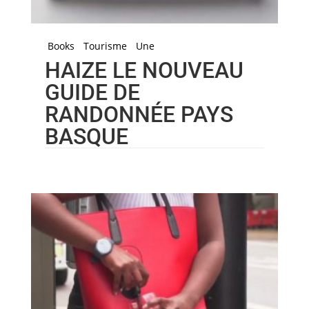
Books
Tourisme
Une
HAIZE LE NOUVEAU
GUIDE DE
RANDONNÉE PAYS
BASQUE