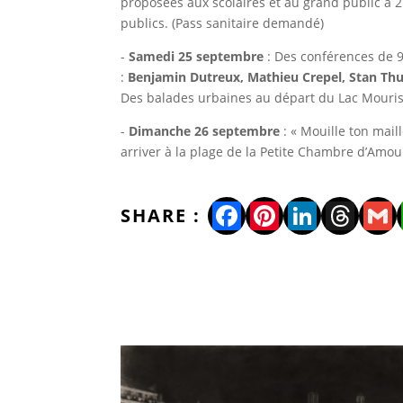
proposées aux scolaires et au grand public à 
publics. (Pass sanitaire demandé)
-
Samedi 25 septembre
: Des conférences de 9
:
Benjamin Dutreux, Mathieu Crepel, Stan Thur
Des balades urbaines au départ du Lac Mourisc
-
Dimanche 26 septembre
: « Mouille ton mail
arriver à la plage de la Petite Chambre d’Amou
Facebook
Pinterest
LinkedI
Thre
Gm