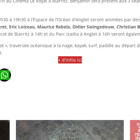
21h au Cinéma Le Royal à Biarritz. Benjamin sera présent aux 3 séa
h30 à 19h30 à l’Espace de l’Océan d'Anglet seront animées par des a
et, Eric Loizeau, Maurice Rebeix, Didier Swingedouw, Christian 
ot de Biarritz à 14h et du Parc Izadia à Anglet à 16h seront égal
lot », traversée océanique à la nage, kayak, surf, paddle au départ 
r.
+ d'infos ici
n
ads
ail
WhatsApp