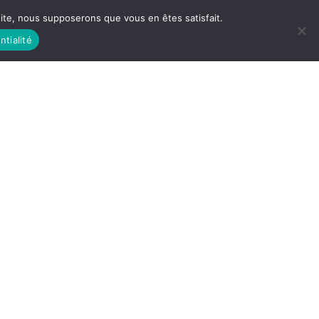
 site, nous supposerons que vous en êtes satisfait.
ntialité
 LIFE
LES RACINES