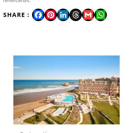
remercieront.
Facebook
Pinterest
LinkedIn
Threads
Gmail
WhatsA