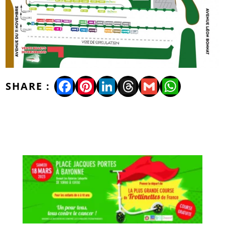
Facebook
Pinterest
LinkedIn
Threads
Gmail
WhatsA