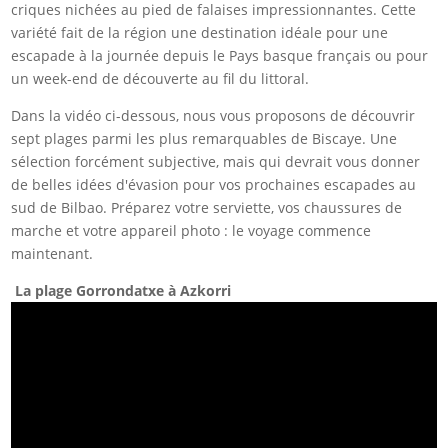
criques nichées au pied de falaises impressionnantes. Cette
variété fait de la région une destination idéale pour une
escapade à la journée depuis le Pays basque français ou pour
un week-end de découverte au fil du littoral.
Dans la vidéo ci-dessous, nous vous proposons de découvrir
sept plages parmi les plus remarquables de Biscaye. Une
sélection forcément subjective, mais qui devrait vous donner
de belles idées d'évasion pour vos prochaines escapades au
sud de Bilbao. Préparez votre serviette, vos chaussures de
marche et votre appareil photo : le voyage commence
maintenant.
La plage Gorrondatxe à Azkorri