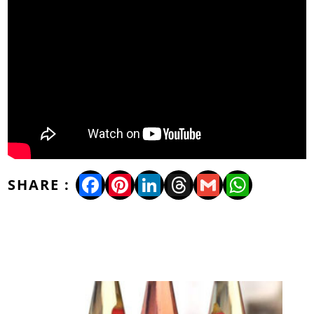
Facebook
Pinterest
LinkedIn
Threads
Gmail
WhatsA