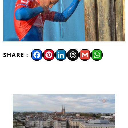
Facebook
Pinterest
LinkedIn
Threads
Gmail
WhatsA