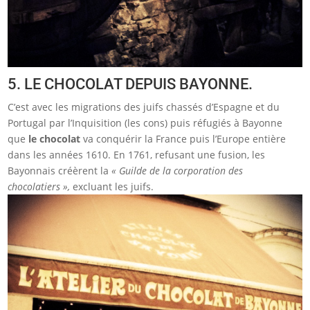
5. LE CHOCOLAT DEPUIS BAYONNE.
C’est avec les migrations des juifs chassés d’Espagne et du
Portugal par l’Inquisition (les cons) puis réfugiés à Bayonne
que
le chocolat
va conquérir la France puis l’Europe entière
dans les années 1610. En 1761, refusant une fusion, les
Bayonnais créèrent la
« Guilde de la corporation des
chocolatiers »,
excluant les juifs.