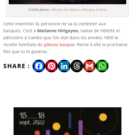
Crédit photo :
Musée du Gâteau Basque à Sare
Cette invention là, personne ne va la contester aux
basques. C’est à
Marianne Hirigoyen,
native de Hélette et
pâtissière à Cambo que l’on doit dans les années 1800 la
recette familiale du
gâteau basque
.
Pense à elle la prochaine
fois que tu te gaveras.
Facebook
Pinterest
LinkedIn
Threads
Gmail
WhatsA