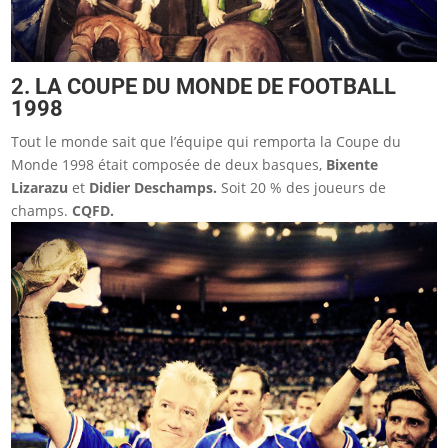
2. LA COUPE DU MONDE DE FOOTBALL
1998
Tout le monde sait que l’équipe qui remporta la Coupe du
Monde 1998 était composée de deux basques,
Bixente
Lizarazu
et
Didier Deschamps.
Soit 20 % des joueurs de
champs.
CQFD.