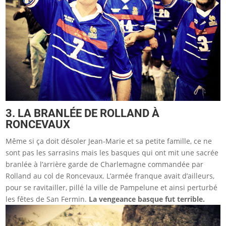
3. LA BRANLÉE DE ROLLAND À
RONCEVAUX
Même si ça doit désoler Jean-Marie et sa petite famille, ce ne
sont pas les sarrasins mais les basques qui ont mit une sacrée
branlée à l’arrière garde de Charlemagne commandée par
Rolland au col de Roncevaux. L’armée franque avait d’ailleurs,
pour se ravitailler, pillé la ville de Pampelune et ainsi perturbé
les fêtes de San Fermin.
La vengeance basque fut terrible.