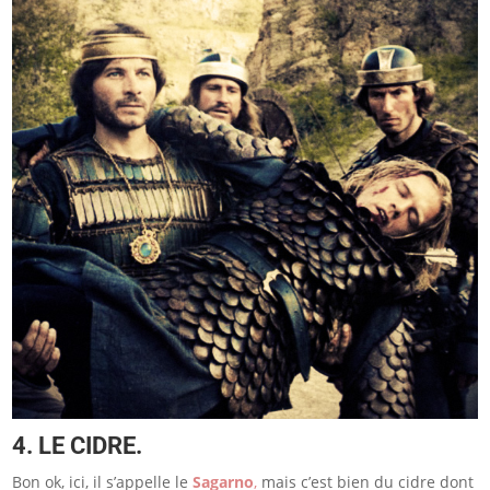
4. LE CIDRE.
Bon ok, ici, il s’appelle le
Sagarno
,
mais c’est bien du cidre dont