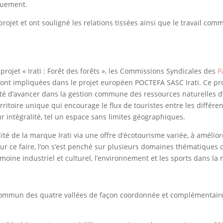
iquement.
projet et ont souligné les relations tissées ainsi que le travail co
projet « Irati : Forêt des forêts », les Commissions Syndicales des
P
sont impliquées dans le projet européen POCTEFA SASC Irati. Ce proj
été d’avancer dans la gestion commune des ressources naturelles d’I
territoire unique qui encourage le flux de touristes entre les différe
r intégralité, tel un espace sans limites géographiques.
ilité de la marque Irati via une offre d’écotourisme variée, à amélior
our ce faire, l’on s’est penché sur plusieurs domaines thématiques 
imoine industriel et culturel, l’environnement et les sports dans la 
n commun des quatre vallées de façon coordonnée et complémentaire