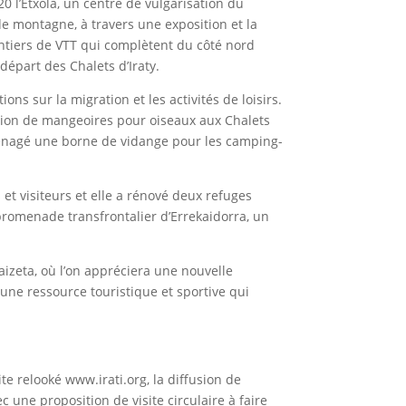
0 l’Etxola, un centre de vulgarisation du
de montagne, à travers une exposition et la
sentiers de VTT qui complètent du côté nord
départ des Chalets d’Iraty.
ions sur la migration et les activités de loisirs.
allation de mangeoires pour oiseaux aux Chalets
a aménagé une borne de vidange pour les camping-
et visiteurs et elle a rénové deux refuges
e promenade transfrontalier d’Errekaidorra, un
izeta, où l’on appréciera une nouvelle
, une ressource touristique et sportive qui
te relooké www.irati.org, la diffusion de
c une proposition de visite circulaire à faire