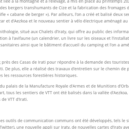
t liée à la montagne et à l’élevage, a mis en place au printemps 202
e des bergers transhumants de Cize et la fabrication des fromages 
fie « cabane de berger »). Par ailleurs, l’on a créé et balisé deux 
zar et d’Aezkoa et le nouveau sentier à vélo électrique aménagé au 
ithologie, situé aux Chalets d’Iraty, qui offre au public des informat
ation à l’avifaune (un calendrier, un livre sur les oiseaux et l’inst
ions sanitaires ainsi que le bâtiment d’accueil du camping et l’on 
 près des Casas de Irati pour répondre à la demande des touristes 
ati. De plus, elle a réalisé des travaux d’entretien sur le chemin d
s les ressources forestières historiques.
 du palais de la Manufacture Royale d’Armes et de Munitions d’Orba
rt, tous les sentiers de VTT ont été balisés dans la vallée d’Aezkoa
de VTT d’Irati.
y, des outils de communication communs ont été développés, tels le si
itter), une nouvelle appli sur Iraty, de nouvelles cartes d’Iraty ave