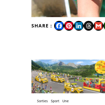
Facebook
Pinterest
LinkedI
Thre
Gm
Sorties
Sport
Une