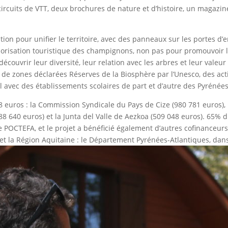
circuits de VTT, deux brochures de nature et d’histoire, un magazin
ation pour unifier le territoire, avec des panneaux sur les portes d
valorisation touristique des champignons, non pas pour promouvoir 
e découvrir leur diversité, leur relation avec les arbres et leur valeur
 de zones déclarées Réserves de la Biosphère par l’Unesco, des act
il avec des établissements scolaires de part et d’autre des Pyrénées,
108 euros : la Commission Syndicale du Pays de Cize (980 781 euros
(288 640 euros) et la Junta del Valle de Aezkoa (509 048 euros). 65%
POCTEFA, et le projet a bénéficié également d’autres cofinanceu
 et la Région Aquitaine : le Département Pyrénées-Atlantiques, dans