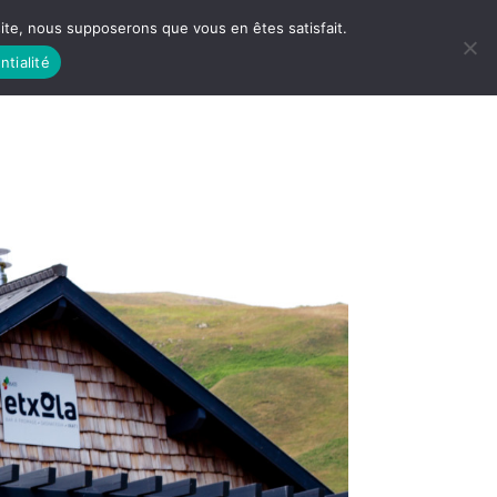
 site, nous supposerons que vous en êtes satisfait.
ntialité
 LIFE
LES RACINES