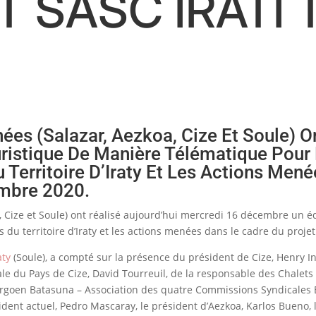
T SASC IRATI
ées (Salazar, Aezkoa, Cize Et Soule) O
istique De Manière Télématique Pour 
 Territoire D’Iraty Et Les Actions Men
embre 2020.
a, Cize et Soule) ont réalisé aujourd’hui mercredi 16 décembre un 
s du territoire d’Iraty et les actions menées dans le cadre du proj
aty
(Soule), a compté sur la présence du président de Cize, Henry I
le du Pays de Cize, David Tourreuil, de la responsable des Chalets 
rgoen Batasuna – Association des quatre Commissions Syndicales Ba
ésident actuel, Pedro Mascaray, le président d’Aezkoa, Karlos Bueno,