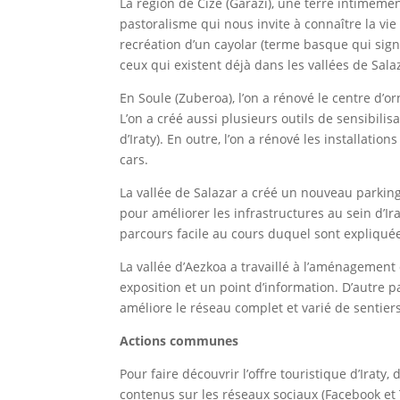
La région de Cize (Garazi), une terre intimemen
pastoralisme qui nous invite à connaître la vi
recréation d’un cayolar (terme basque qui signi
ceux qui existent déjà dans les vallées de Sala
En Soule (Zuberoa), l’on a rénové le centre d’orn
L’on a créé aussi plusieurs outils de sensibilis
d’Iraty). En outre, l’on a rénové les installat
cars.
La vallée de Salazar a créé un nouveau parking
pour améliorer les infrastructures au sein d’Ir
parcours facile au cours duquel sont expliquée
La vallée d’Aezkoa a travaillé à l’aménagement
exposition et un point d’information. D’autre pa
améliore le réseau complet et varié de sentiers 
Actions communes
Pour faire découvrir l’offre touristique d’Irat
contenus sur les réseaux sociaux (Facebook et Tw