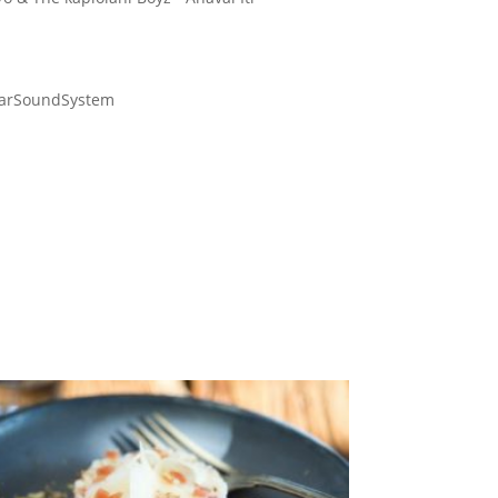
SolarSoundSystem