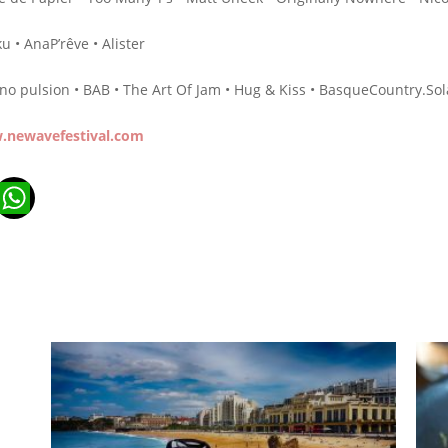
u • AnaP’rêve • Alister
iliano pulsion • BAB • The Art Of Jam • Hug & Kiss • BasqueCountry.
newavefestival.com
n
ads
ail
WhatsApp