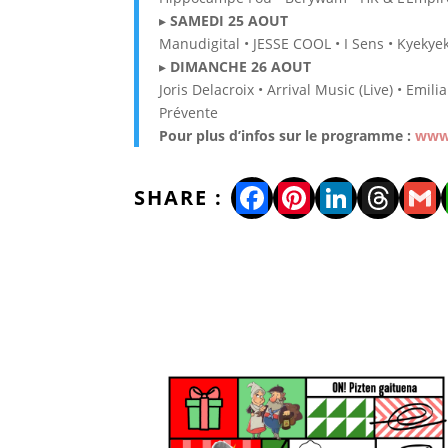
▸
SAMEDI 25 AOUT
Manudigital • JESSE COOL • I Sens • Kyekyek
▸
DIMANCHE 26 AOUT
Joris Delacroix • Arrival Music (Live) • Em
Prévente
Pour plus d’infos sur le programme :
www.
Facebook
Pinterest
LinkedI
Thre
Gm