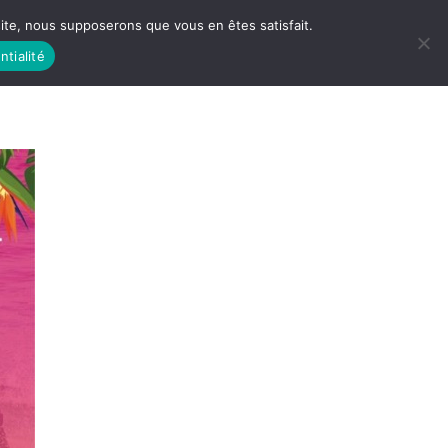
 site, nous supposerons que vous en êtes satisfait.
ntialité
 LIFE
LES RACINES