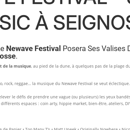
SIC À SEIGNOS
Le
Newave Festival
Posera Ses Valises
nosse
.
 et de la musique
, au pied de la dune, à quelques pas de la plage 
tro, rock, reggae… la musique du Newave Festival se veut éclectique. 
relever le défis de prendre une vague (ou plusieurs) les yeux bandé
différents espaces : coin arty, hippie market, bien-être, ateliers, DI
e Papier • Too Many T’s • Matt Uneek • Originally Nowhere • Nico’o