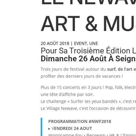
ART & MU
20 AOÛT 2018
|
EVENT
,
UNE
Pour Sa Troisième Édition 
Dimanche 26 Août À Seig
Trois jours de festival autour du
surf, de l’art
profiter des derniers jours de vacances !
Plus de 15 concerts en 3 jours ! Pop, folk, élec
une tête d’affiche par soir.
Le challenge « Surfer les yeux bandés », c’est 
Le Village Newave, c’est l’occasion de découvrir 
PROGRAMMATION #NWF2018
▸ V
ENDREDI 24 AOUT
Hippocampe Fou • Berywam • HK & L’Empire d