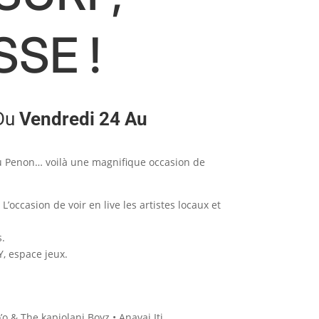
SE !
 Du
Vendredi 24 Au
du Penon… voilà une magnifique occasion de
L’occasion de voir en live les artistes locaux et
s.
Y, espace jeux.
 & The kapiolani Boyz • Anavai Iti