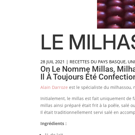
LE MILHA
28 JUIL 2021
|
RECETTES DU PAYS BASQUE
,
UN
On Le Nomme Millas, Milha
Il À Toujours Été Confecti
Alain Darroze
est le spécialiste du milhassou, 
Initialement, le millas est fait uniquement de f
millas ainsi préparé était frit à la poêle, salé o
Il était traditionnellement servi salé en acco
Ingrédients :
1L de lait