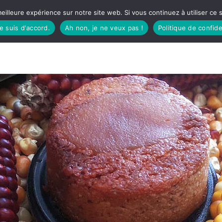
eilleure expérience sur notre site web. Si vous continuez à utiliser ce
je suis d'accord.
Ah non, je ne veux pas !
Politique de confide
TUDIO
FÊTES BASQUES
À MANGER
CÔTÉ SORTIES
GREEN