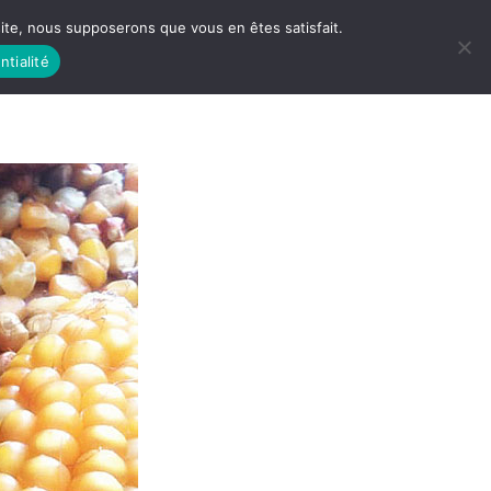
 site, nous supposerons que vous en êtes satisfait.
ntialité
 LIFE
LES RACINES