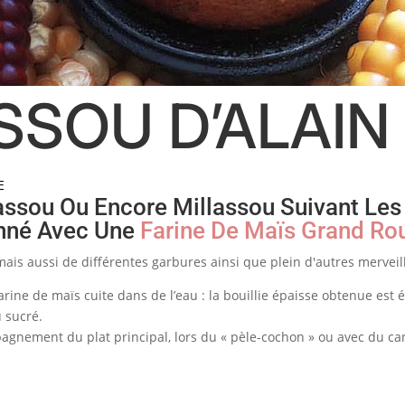
SSOU D’ALAI
E
ssou Ou Encore Millassou Suivant Les
onné Avec Une
Farine De Maïs Grand Ro
mais aussi de différentes garbures ainsi que plein d'autres merveil
arine de maïs cuite dans de l’eau : la bouillie épaisse obtenue est é
u sucré.
mpagnement du plat principal, lors du « pèle-cochon » ou avec du ca