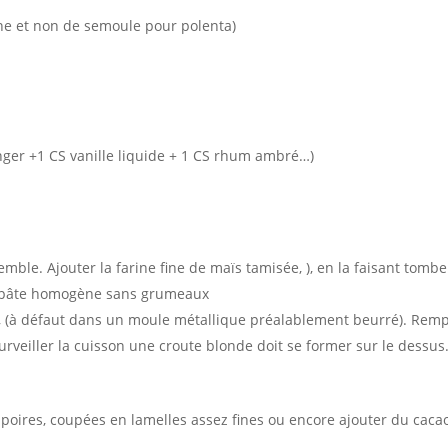
rine et non de semoule pour polenta)
nger +1 CS vanille liquide + 1 CS rhum ambré…)
nsemble. Ajouter la farine fine de maïs tamisée, ), en la faisant tomb
une pâte homogène sans grumeaux
 (à défaut dans un moule métallique préalablement beurré). Rem
rveiller la cuisson une croute blonde doit se former sur le dessus
poires, coupées en lamelles assez fines ou encore ajouter du caca