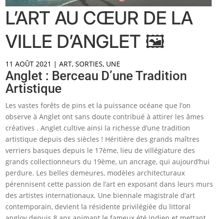
L’ART AU CŒUR DE LA
VILLE D’ANGLET 🖼️
11 AOÛT 2021
|
ART
,
SORTIES
,
UNE
Anglet : Berceau D’une Tradition
Artistique
Les vastes forêts de pins et la puissance océane que l’on
observe à Anglet ont sans doute contribué à attirer les âmes
créatives . Anglet cultive ainsi la richesse d’une tradition
artistique depuis des siècles ! Héritière des grands maîtres
verriers basques depuis le 17ème, lieu de villégiature des
grands collectionneurs du 19ème, un ancrage, qui aujourd’hui
perdure. Les belles demeures, modèles architecturaux
pérennisent cette passion de l’art en exposant dans leurs murs
des artistes internationaux. Une biennale magistrale d’art
contemporain, devient la résidente privilégiée du littoral
angloy depuis 8 ans animant le fameux été indien et mettant