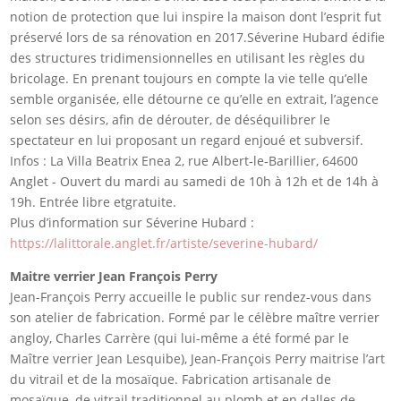
notion de protection que lui inspire la maison dont l’esprit fut
préservé lors de sa rénovation en 2017.Séverine Hubard édifie
des structures tridimensionnelles en utilisant les règles du
bricolage. En prenant toujours en compte la vie telle qu’elle
semble organisée, elle détourne ce qu’elle en extrait, l’agence
selon ses désirs, afin de dérouter, de déséquilibrer le
spectateur en lui proposant un regard enjoué et subversif.
Infos : La Villa Beatrix Enea 2, rue Albert‐le‐Barillier, 64600
Anglet - Ouvert du mardi au samedi de 10h à 12h et de 14h à
19h. Entrée libre etgratuite.
Plus d’information sur Séverine Hubard :
https://lalittorale.anglet.fr/artiste/severine-hubard/
Maitre verrier Jean François Perry
Jean-François Perry accueille le public sur rendez-vous dans
son atelier de fabrication. Formé par le célèbre maître verrier
angloy, Charles Carrère (qui lui-même a été formé par le
Maître verrier Jean Lesquibe), Jean-François Perry maitrise l’art
du vitrail et de la mosaïque. Fabrication artisanale de
mosaïque, de vitrail traditionnel au plomb et en dalles de