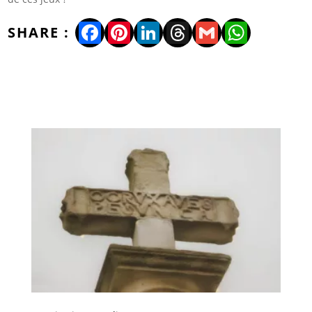
Facebook
Pinterest
LinkedIn
Threads
Gmail
WhatsA