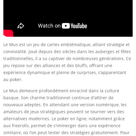
Le Mus est un jeu de cartes emblématique, alliant stratégie et
convivialité. Joué depuis des siècles dans les auberges et fêtes
traditionnelles, il a su captiver de nombreuses générations. Ce
jeu repose sur des alliances et des bluffs, offrant une
expérience dynamique et pleine de surprises, s’apparentant
au poker.
Le Mus demeure profondément enraciné dans la culture
basque. Son charme traditionnel continue d'attirer de
nouveaux adeptes. En attendant une version numérique, les
amateurs de jeux stratégiques peuvent se tourner vers des
alternatives modernes. Le poker en ligne, notamment grâce
aux freerolls, permet de s'immerger dans une expérience
similaire, où l’on peut tester des stratégies gratuitement. Pour