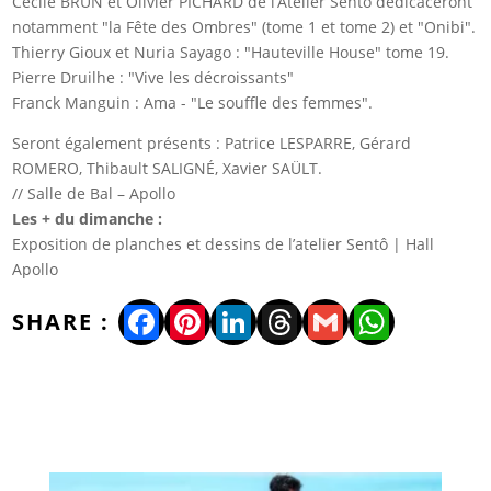
Cécile BRUN et Olivier PICHARD de l’Atelier Sentô dédicaceront
notamment "la Fête des Ombres" (tome 1 et tome 2) et "Onibi".
Thierry Gioux et Nuria Sayago : "Hauteville House" tome 19.
Pierre Druilhe : "Vive les décroissants"
Franck Manguin : Ama - "Le souffle des femmes".
Seront également présents : Patrice LESPARRE, Gérard
ROMERO, Thibault SALIGNÉ, Xavier SAÜLT.
// Salle de Bal – Apollo
Les + du dimanche :
Exposition de planches et dessins de l’atelier Sentô | Hall
Apollo
Facebook
Pinterest
LinkedIn
Threads
Gmail
WhatsA