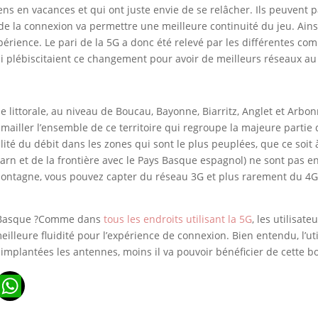
en vacances et qui ont juste envie de se relâcher. Ils peuvent par
de la connexion va permettre une meilleure continuité du jeu. Ainsi
xpérience. Le pari de la 5G a donc été relevé par les différentes c
i plébiscitaient ce changement pour avoir de meilleurs réseaux au
e littorale, au niveau de Boucau, Bayonne, Biarritz, Anglet et Arbo
mailler l’ensemble de ce territoire qui regroupe la majeure partie
ualité du débit dans les zones qui sont le plus peuplées, que ce soi
éarn et de la frontière avec le Pays Basque espagnol) ne sont pas e
n montagne, vous pouvez capter du réseau 3G et plus rarement du 4G
ys Basque ?Comme dans
tous les endroits utilisant la 5G
, les utilisat
eilleure fluidité pour l’expérience de connexion. Bien entendu, l’uti
t implantées les antennes, moins il va pouvoir bénéficier de cette 
n
ads
ail
WhatsApp