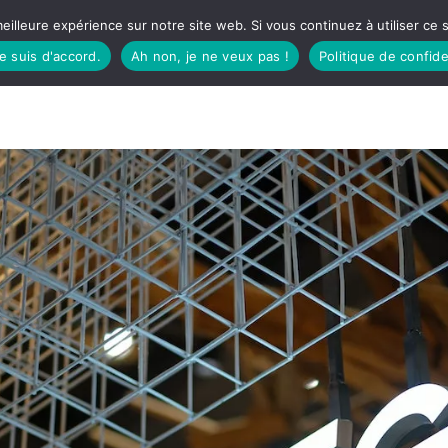
eilleure expérience sur notre site web. Si vous continuez à utiliser ce
je suis d'accord.
Ah non, je ne veux pas !
Politique de confide
TUDIO
FÊTES BASQUES
À MANGER
CÔTÉ SORTIES
GREEN