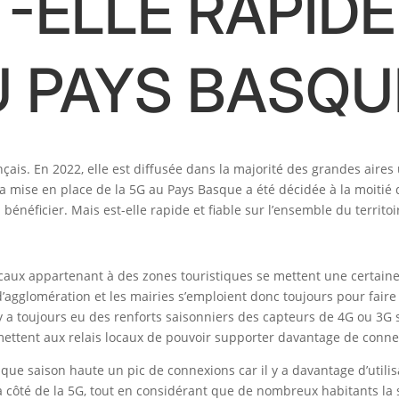
T-ELLE RAPIDE
U PAYS BASQU
ançais. En 2022, elle est diffusée dans la majorité des grandes air
a mise en place de la 5G au Pays Basque a été décidée à la moitié 
 bénéficier. Mais est-elle rapide et fiable sur l’ensemble du territo
ocaux appartenant à des zones touristiques se mettent une certaine
’agglomération et les mairies s’emploient donc toujours pour faire 
l y a toujours eu des renforts saisonniers des capteurs de 4G ou 3G 
ermettent aux relais locaux de pouvoir supporter davantage de conn
aque saison haute un pic de connexions car il y a davantage d’utilis
côté de la 5G, tout en considérant que de nombreux habitants la 