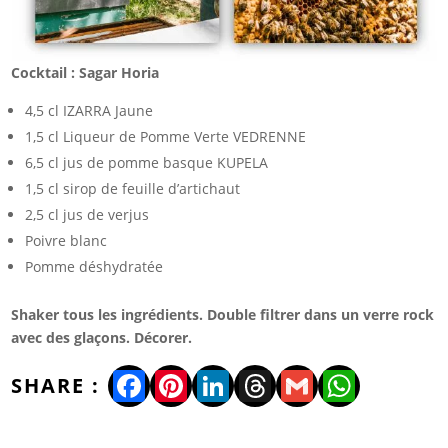
Cocktail : Sagar Horia
4,5 cl IZARRA Jaune
1,5 cl Liqueur de Pomme Verte VEDRENNE
6,5 cl jus de pomme basque KUPELA
1,5 cl sirop de feuille d’artichaut
2,5 cl jus de verjus
Poivre blanc
Pomme déshydratée
Shaker tous les ingrédients. Double filtrer dans un verre rock
avec des glaçons. Décorer.
Facebook
Pinterest
LinkedIn
Threads
Gmail
WhatsA