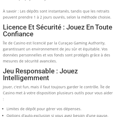
À savoir : Les dépôts sont instantanés, tandis que les retraits
peuvent prendre 1 à 2 jours ouvrés, selon la méthode choisie.
Licence Et Sécurité : Jouez En Toute
Confiance
Île de Casino est licencié par la Curaçao Gaming Authority,
garantissant un environnement de jeu sûr et équitable. Vos
données personnelles et vos fonds sont protégés grâce à des
mesures de sécurité avancées.
Jeu Responsable : Jouez
Intelligemment
Jouer, c'est fun, mais il faut toujours garder le contrôle. Île de
Casino met à votre disposition plusieurs outils pour vous aider
:
Limites de dépôt pour gérer vos dépenses.
Options d'auto-exclusion si vous avez besoin d’une pause.