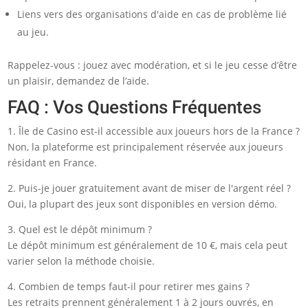
Liens vers des organisations d'aide en cas de problème lié
au jeu.
Rappelez-vous : jouez avec modération, et si le jeu cesse d’être
un plaisir, demandez de l’aide.
FAQ : Vos Questions Fréquentes
1. Île de Casino est-il accessible aux joueurs hors de la France ?
Non, la plateforme est principalement réservée aux joueurs
résidant en France.
2. Puis-je jouer gratuitement avant de miser de l'argent réel ?
Oui, la plupart des jeux sont disponibles en version démo.
3. Quel est le dépôt minimum ?
Le dépôt minimum est généralement de 10 €, mais cela peut
varier selon la méthode choisie.
4. Combien de temps faut-il pour retirer mes gains ?
Les retraits prennent généralement 1 à 2 jours ouvrés, en