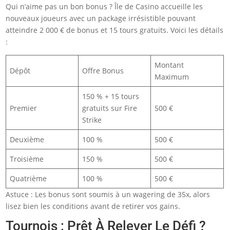
Qui n’aime pas un bon bonus ? Île de Casino accueille les
nouveaux joueurs avec un package irrésistible pouvant
atteindre 2 000 € de bonus et 15 tours gratuits. Voici les détails
:
Montant
Dépôt
Offre Bonus
Maximum
150 % + 15 tours
Premier
gratuits sur Fire
500 €
Strike
Deuxième
100 %
500 €
Troisième
150 %
500 €
Quatrième
100 %
500 €
Astuce : Les bonus sont soumis à un wagering de 35x, alors
lisez bien les conditions avant de retirer vos gains.
Tournois : Prêt À Relever Le Défi ?