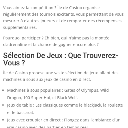
Vous aimez la compétition ? Île de Casino organise
régulièrement des tournois excitants, vous permettant de vous
mesurer à d’autres joueurs et de remporter des récompenses
supplémentaires.
Pourquoi participer ? Eh bien, qui n’aime pas la montée
d’adrénaline et la chance de gagner encore plus ?
Sélection De Jeux : Que Trouverez-
Vous ?
Île de Casino propose une vaste sélection de jeux, allant des
machines à sous aux jeux de casino en direct.
Machines à sous populaires : Gates of Olympus, Wild
Dragon, 100 Super Hot, et Black Wolf.
Jeux de table : Les classiques comme le blackjack, la roulette
et le baccarat.
Jeux avec croupier en direct : Plongez dans l’ambiance d’un
vrai casino avec des parties en temps réel.