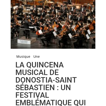
Musique
Une
LA QUINCENA
MUSICAL DE
DONOSTIA-SAINT
SÉBASTIEN : UN
FESTIVAL
EMBLÉMATIQUE QUI