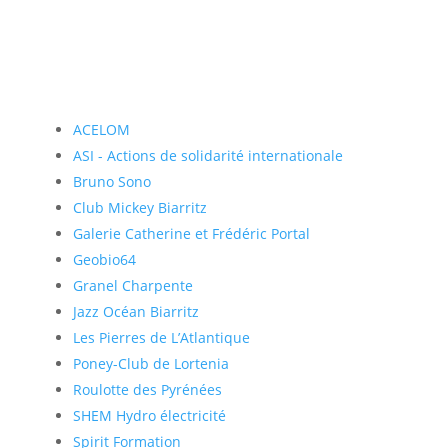
ACELOM
ASI - Actions de solidarité internationale
Bruno Sono
Club Mickey Biarritz
Galerie Catherine et Frédéric Portal
Geobio64
Granel Charpente
Jazz Océan Biarritz
Les Pierres de L’Atlantique
Poney-Club de Lortenia
Roulotte des Pyrénées
SHEM Hydro électricité
Spirit Formation