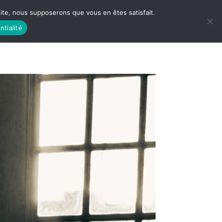
 site, nous supposerons que vous en êtes satisfait.
ntialité
 LIFE
LES RACINES