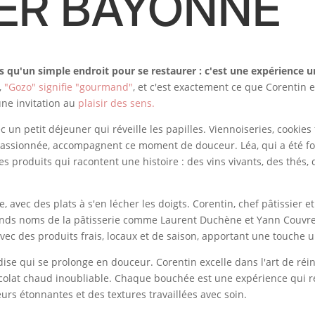
RER BAYONNE
 qu'un simple endroit pour se restaurer : c'est une expérience 
,
"Gozo" signifie "gourmand"
, et c'est exactement ce que Corentin e
ne invitation au
plaisir des sens.
n petit déjeuner qui réveille les papilles. Viennoiseries, cookies
assionnée, accompagnent ce moment de douceur. Léa, qui a été f
s produits qui racontent une histoire : des vins vivants, des thés,
 avec des plats à s'en lécher les doigts. Corentin, chef pâtissier e
ands noms de la pâtisserie comme Laurent Duchène et Yann Couvreur
avec des produits frais, locaux et de saison, apportant une touche 
ndise qui se prolonge en douceur. Corentin excelle dans l'art de réi
ocolat chaud inoubliable. Chaque bouchée est une expérience qui re
eurs étonnantes et des textures travaillées avec soin.