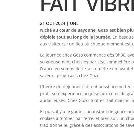
FAIT VIB
21 OCT 2024
|
UNE
Niché au cœur de Bayonne, Gozo est bien plus
déploie tout au long de la journée.
En basque
aux visiteurs : un lieu où chaque moment est u
La journée chez Gozo commence dès 9h30, avec u
soigneusement choisies par Léa, sommelière p
France en sommellerie, a su mettre en avant de
saveurs proposées chez Gozo.
L'heure du déjeuner est tout aussi prometteuse,
profit son expérience acquise aux côtés de gr
audacieuses. Chez Gozo, tout est fait maison, 
Et puis, il y a le goûter, un instant de gourma
cookies à tomber par terre, et bien sûr, un ch
traditionnelle, grâce à des associations de sav