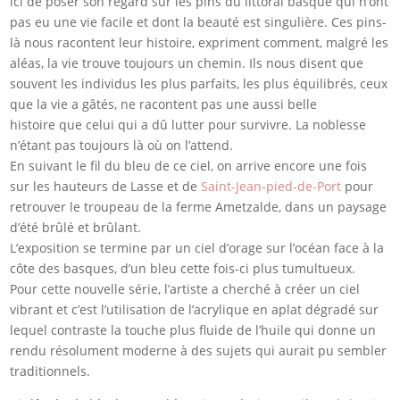
ici de poser son regard sur les pins du littoral basque qui n’ont
pas eu une vie facile et dont la beauté est singulière. Ces pins-
là nous racontent leur histoire, expriment comment, malgré les
aléas, la vie trouve toujours un chemin. Ils nous disent que
souvent les individus les plus parfaits, les plus équilibrés, ceux
que la vie a gâtés, ne racontent pas une aussi belle
histoire que celui qui a dû lutter pour survivre. La noblesse
n’étant pas toujours là où on l’attend.
En suivant le fil du bleu de ce ciel, on arrive encore une fois
sur les hauteurs de Lasse et de
Saint-Jean-pied-de-Port
pour
retrouver le troupeau de la ferme Ametzalde, dans un paysage
d’été brûlé et brûlant.
L’exposition se termine par un ciel d’orage sur l’océan face à la
côte des basques, d’un bleu cette fois-ci plus tumultueux.
Pour cette nouvelle série, l’artiste a cherché à créer un ciel
vibrant et c’est l’utilisation de l’acrylique en aplat dégradé sur
lequel contraste la touche plus fluide de l’huile qui donne un
rendu résolument moderne à des sujets qui aurait pu sembler
traditionnels.